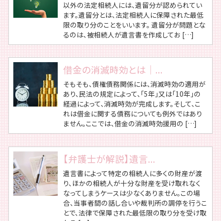
以外の法定相続人には、遺留分が認められてい
ます。遺留分とは、法定相続人に保障された最低
限の取り分のことをいいます。 遺留分が問題とな
るのは、被相続人が遺言書を作成してお […]
借金の消滅時効とは｜...
そもそも、債権債務関係には、消滅時効の適用が
あり、民法の規定によって、「5年」又は「10年」の
経過によって、消滅時効が完成します。そして、こ
れは借金に関する債務についても例外ではあり
ません。ここでは、借金の消滅時効援用の […]
【弁護士が解説】遺言...
遺言書によって特定の相続人に多くの財産が渡
り、ほかの相続人が十分な財産を受け取れなく
なってしまうケースは少なくありません。この場
合、当事者間の話し合いや裁判所の調停を行うこ
とで、法律で保障された最低限の取り分を受け取