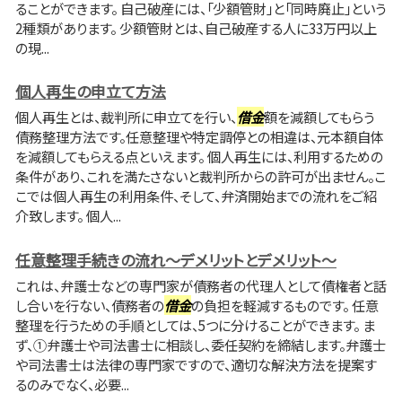
ることができます。 自己破産には、「少額管財」と「同時廃止」という
2種類があります。 少額管財とは、自己破産する人に33万円以上
の現...
個人再生の申立て方法
個人再生とは、裁判所に申立てを行い、
借金
額を減額してもらう
債務整理方法です。任意整理や特定調停との相違は、元本額自体
を減額してもらえる点といえます。 個人再生には、利用するための
条件があり、これを満たさないと裁判所からの許可が出ません。こ
こでは個人再生の利用条件、そして、弁済開始までの流れをご紹
介致します。 個人...
任意整理手続きの流れ～デメリットとデメリット～
これは、弁護士などの専門家が債務者の代理人として債権者と話
し合いを行ない、債務者の
借金
の負担を軽減するものです。 任意
整理を行うための手順としては、5つに分けることができます。 ま
ず、①弁護士や司法書士に相談し、委任契約を締結します。弁護士
や司法書士は法律の専門家ですので、適切な解決方法を提案す
るのみでなく、必要...