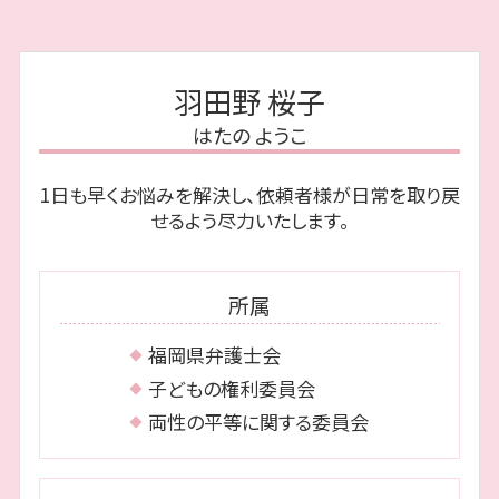
離婚 早良区 相談
任意整理 和解後 借り入れ
相続 種類
性格の不一致 離婚 慰謝料
債務整理 博多区 相談
自己破産 受任通知
公正証書遺言
離婚調停 費用 どちらが払う
債務整理 早良区 弁護士
任意整理 費用 払えない
相続放棄 必要書類
離婚 性格の不一致
相続 城南区 弁護士
ブラックリスト 期間
限定 承認
羽田野 桜子
離婚 調停 親権
離婚 博多区 弁護士
自己破産 裁判所 調査
代襲相続 とは
養育費 時効
はたの ようこ
債務整理 福岡市 弁護士
任意整理 費用 相場
遺贈 とは
債務整理 福岡市 相談
民事再生 会社更生
相続 順位
1日も早くお悩みを解決し、依頼者様が日常を取り戻
相続 博多区 弁護士
自己破産 何年で消える
遺留分 計算
せるよう尽力いたします。
離婚 福岡市 相談
遅延損害金 とは
離婚 城南区 弁護士
借金の消滅時効
離婚 早良区 弁護士
債務整理 とは
所属
相続 早良区 相談
債務整理 城南区 相談
福岡県弁護士会
離婚 博多区 相談
子どもの権利委員会
両性の平等に関する委員会