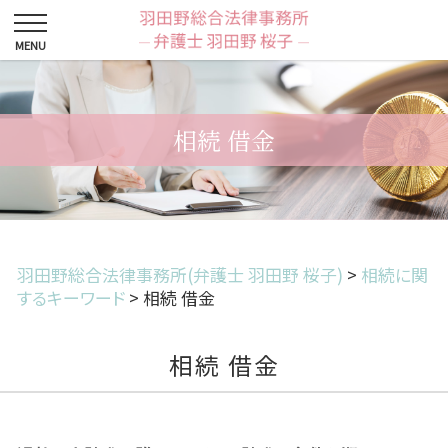
相続 借金
羽田野総合法律事務所(弁護士 羽田野 桜子)
>
相続に関
するキーワード
>
相続 借金
相続 借金