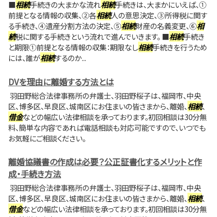
■
相続
手続きの大まかな流れ
相続
手続きは、大まかにいえば、①
前提となる情報の収集、②各
相続
人の意思決定、③所得税に関す
る手続き、④遺産分割方法の決定、⑤
相続
財産の名義変更、⑥
相
続
税に関する手続きという流れで進んでいきます。 ■
相続
手続き
と期限①前提となる情報の収集：期限なし
相続
手続きを行うため
には、誰が
相続
するのか...
DVを理由に離婚する方法とは
羽田野総合法律事務所の弁護士、羽田野桜子は、福岡市、中央
区、博多区、早良区、城南区にお住まいの皆さまから、離婚、
相続
、
借金
などの幅広い法律相談を承っております。初回相談は30分無
料、簡単な内容であれば電話相談も対応可能ですので、いつでも
お気軽にご相談ください。
離婚協議書の作成は必要？公正証書化するメリットと作
成・手続き方法
羽田野総合法律事務所の弁護士、羽田野桜子は、福岡市、中央
区、博多区、早良区、城南区にお住まいの皆さまから、離婚、
相続
、
借金
などの幅広い法律相談を承っております。初回相談は30分無