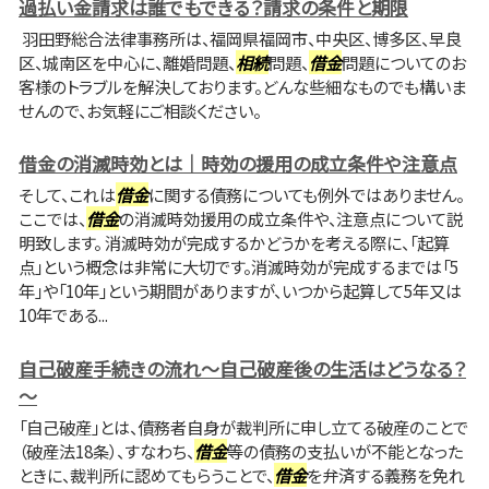
過払い金請求は誰でもできる？請求の条件と期限
羽田野総合法律事務所は、福岡県福岡市、中央区、博多区、早良
区、城南区を中心に、離婚問題、
相続
問題、
借金
問題についてのお
客様のトラブルを解決しております。どんな些細なものでも構いま
せんので、お気軽にご相談ください。
借金の消滅時効とは｜時効の援用の成立条件や注意点
そして、これは
借金
に関する債務についても例外ではありません。
ここでは、
借金
の消滅時効援用の成立条件や、注意点について説
明致します。 消滅時効が完成するかどうかを考える際に、「起算
点」という概念は非常に大切です。消滅時効が完成するまでは「5
年」や「10年」という期間がありますが、いつから起算して5年又は
10年である...
自己破産手続きの流れ～自己破産後の生活はどうなる？
～
「自己破産」とは、債務者自身が裁判所に申し立てる破産のことで
（破産法18条）、すなわち、
借金
等の債務の支払いが不能となった
ときに、裁判所に認めてもらうことで、
借金
を弁済する義務を免れ