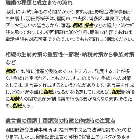
離婚の種類と成立までの流れ
裁判には、約1年もの時間がかかります。羽田野総合法律事務所
の弁護士、羽田野桜子は、福岡市、中央区、博多区、早良区、城南
区にお住まいの皆さまから、離婚、
相続
、
借金
などの幅広い法律相
談を承っております。初回相談は30分無料、簡単な内容であれば
電話相談も対応可能ですので、いつでもお気軽にご相談ください。
相続の生前対策の重要性～節税・納税対策から争族対策
など
相続
では、特に遺産分割をめぐってトラブルに発展することが多
く、「争族」と呼ばれることもあります。このような「争族」への対策
としては、遺言書を作成するという方法があります。 遺言書を作成
し、どの財産を誰に
相続
させるかを指定してしまえば、
相続
開始後
に
相続
人の間で遺産分割協議を行う必要がなくなります。そのた
め、
相続
人ら...
遺言書の種類｜種類別の特徴と作成時の注意点
羽田野総合法律事務所は、福岡市中央区で法律相談を承ってお
ります。 しかし、自筆証書遺言と同様に保管上のリスクがあるほ