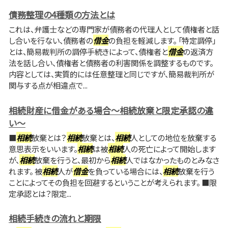
債務整理の4種類の方法とは
これは、弁護士などの専門家が債務者の代理人として債権者と話
し合いを行ない、債務者の
借金
の負担を軽減します。 「特定調停」
とは、簡易裁判所の調停手続きによって、債権者と
借金
の返済方
法を話し合い、債権者と債務者の利害関係を調整するものです。
内容としては、実質的には任意整理と同じですが、簡易裁判所が
関与する点が相違点で...
相続財産に借金がある場合～相続放棄と限定承認の違
い～
■
相続
放棄とは？
相続
放棄とは、
相続
人としての地位を放棄する
意思表示をいいます。
相続
は被
相続
人の死亡によって開始します
が、
相続
放棄を行うと、最初から
相続
人ではなかったものとみなさ
れます。 被
相続
人が
借金
を負っている場合には、
相続
放棄を行う
ことによってその負担を回避するということが考えられます。 ■限
定承認とは？限定...
相続手続きの流れと期限