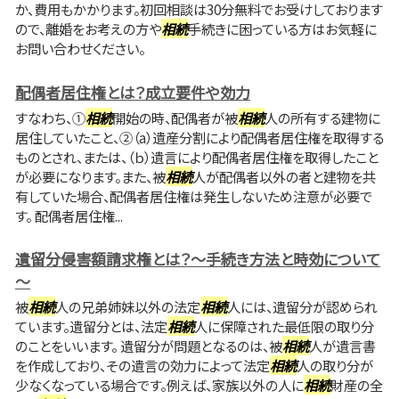
か、費用もかかります。初回相談は30分無料でお受けしております
ので、離婚をお考えの方や
相続
手続きに困っている方はお気軽に
お問い合わせください。
配偶者居住権とは？成立要件や効力
すなわち、①
相続
開始の時、配偶者が被
相続
人の所有する建物に
居住していたこと、②（a）遺産分割により配偶者居住権を取得する
ものとされ、または、（ｂ）遺言により配偶者居住権を取得したこと
が必要になります。また、被
相続
人が配偶者以外の者と建物を共
有していた場合、配偶者居住権は発生しないため注意が必要で
す。 配偶者居住権...
遺留分侵害額請求権とは？～手続き方法と時効について
～
被
相続
人の兄弟姉妹以外の法定
相続
人には、遺留分が認められ
ています。遺留分とは、法定
相続
人に保障された最低限の取り分
のことをいいます。 遺留分が問題となるのは、被
相続
人が遺言書
を作成しており、その遺言の効力によって法定
相続
人の取り分が
少なくなっている場合です。例えば、家族以外の人に
相続
財産の全