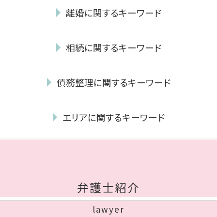
離婚に関するキーワード
妻 モラハラ
相続に関するキーワード
離婚調停 聞かれること
養育費 平均
相続財産 調査
不貞行為 慰謝料 相場
債務整理に関するキーワード
公正証書遺言 効力
親権争い 父親が勝つ場合
遺産分割協議書 作成
協議離婚 証人
消滅時効 援用
公正証書遺言 証人
熟年離婚 財産分与
エリアに関するキーワード
債権 回収 とは
代襲相続 相続放棄
離婚 理由 性格の不一致
個人再生 手続き
相続放棄 手続き
養育費 いつまで
債務整理 城南区 弁護士
個人再生 住宅ローン
遺留分 請求されたら
離婚 種類
離婚 中央区 弁護士
自己破産 賃貸
相続放棄 デメリット
裁判 離婚
相続 城南区 相談
自己破産 必要書類
遺産分割協議
離婚 親権 父親
相続 福岡市 相談
任意整理 必要書類
相続放棄 期間
弁護士紹介
不貞行為 離婚
債務整理 中央区 相談
自己破産 住宅ローン
遺留分侵害額請求権
モラハラ 離婚 証拠
債務整理 早良区 相談
給与所得者 再生
成年後見 費用
lawyer
離婚裁判 期間