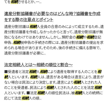
てを
相続
させるとか、一...
遺産分割協議書が必要なのはどんな時？協議書を作成
をする際の注意点とポイント
遺産分割協議は
相続
人全員の合意のみによって成立するため、遺
産分割協議書を作成しなかったからと言って、遺産分割協議が無
効になるわけではありません。しかし、預貯金の
相続
や
相続
登記
申告、
相続
税申告の手続きの際には、遺産分割協議書の提出を求
められる場合があります。そのため、後の手続きに備える意味で、
遺産分割協議書が必要に...
法定相続人とは～相続の順位と割合～
■受遺者と法定
相続
人
相続
により遺産を取得する人のことを
相
続
人といいます。
相続
人は、遺言がある場合は遺言により、遺言が
ない場合は民法により決定します。遺言により
相続
人とされた人
のことを受遺者、民法により
相続
人とされた人のことを法定
相続
人といいます。 ■法定
相続
人の順位民法は、被
相続
人との続柄に
応じて法定
相続
人の順...