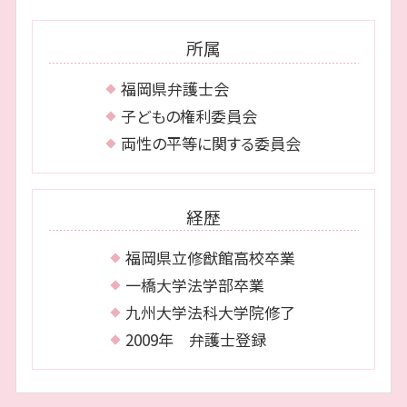
離婚 博多区 相談
個人再生 流れ
離婚 早良区 相談
少額 管財
所属
相続 早良区 弁護士
相続 福岡市 相談
福岡県弁護士会
債務整理 城南区 弁護士
子どもの権利委員会
両性の平等に関する委員会
経歴
福岡県立修猷館高校卒業
一橋大学法学部卒業
九州大学法科大学院修了
2009年 弁護士登録