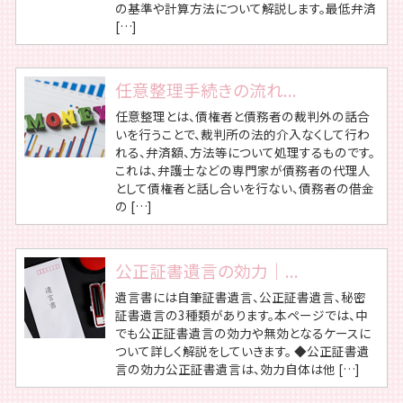
の基準や計算方法について解説します。最低弁済
[…]
任意整理手続きの流れ...
任意整理とは、債権者と債務者の裁判外の話合
いを行うことで、裁判所の法的介入なくして行わ
れる、弁済額、方法等について処理するものです。
これは、弁護士などの専門家が債務者の代理人
として債権者と話し合いを行ない、債務者の借金
の […]
公正証書遺言の効力｜...
遺言書には自筆証書遺言、公正証書遺言、秘密
証書遺言の3種類があります。本ページでは、中
でも公正証書遺言の効力や無効となるケースに
ついて詳しく解説をしていきます。 ◆公正証書遺
言の効力公正証書遺言は、効力自体は他 […]