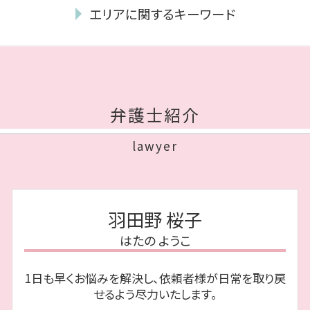
任意整理 費用 払えない
遺言 弁護士
親権 裁判 費用
エリアに関するキーワード
破産 申立
相続放棄 手続き
不貞行為 慰謝料 相場
債務整理 種類
遺言書 効力
離婚 協議書 手書き
相続 城南区 相談
任意整理 口座凍結
法定相続人 放棄
親権争い 父親が勝つ場合
離婚 早良区 弁護士
個人再生 住宅ローン
任意後見 契約
熟年離婚 財産分与
債務整理 福岡市 相談
遅延損害金 上限
遺言書 遺留分
離婚 弁護士 費用
離婚 城南区 弁護士
破産 流れ
遺産分割協議書 作成
弁護士紹介
養育費 いつまで
相続 博多区 相談
自己破産 裁判所
遺言書 無効
モラハラ 離婚 証拠
相続 城南区 弁護士
民事再生 条件
公正証書遺言 必要書類
lawyer
性格の不一致 離婚してくれない
相続 博多区 弁護士
借金の消滅時効
相続財産 とは
dv 離婚 できない
債務整理 福岡市 弁護士
免責不許可事由
代襲相続 とは
離婚したい 性格の不一致
離婚 中央区 相談
債務整理 費用
遺贈 とは
離婚 性格の不一致
相続 中央区 弁護士
任意整理 メリット
成年後見制度 手続き
羽田野 桜子
養育費 離婚後
離婚 福岡市 相談
再生計画 とは
公正証書遺言
不貞行為 慰謝料
はたの ようこ
債務整理 中央区 相談
自己破産 デメリット
限定 承認
離婚 博多区 弁護士
自己破産 生活保護
相続財産 寄付
1日も早くお悩みを解決し、依頼者様が日常を取り戻
債務整理 博多区 弁護士
ブラックリスト とは
連帯保証人 相続
せるよう尽力いたします。
相続 福岡市 弁護士
個人再生 車