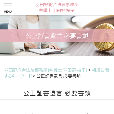
公正証書遺言 必要書類
羽田野総合法律事務所(弁護士 羽田野 桜子)
>
相続に関
するキーワード
>
公正証書遺言 必要書類
公正証書遺言 必要書類