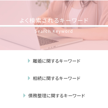
よく検索されるキーワード
Search Keyword
離婚に関するキーワード
離婚 理由 性格の不一致
相続に関するキーワード
養育費 平均
離婚 種類
遺言執行者 義務
dv 離婚 慰謝料
債務整理に関するキーワード
自筆証書遺言 書き方
離婚裁判 流れ
遺留分
共同親権 施行