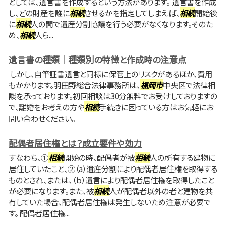
としては、遺言書を作成するという方法があります。 遺言書を作成
し、どの財産を誰に
相続
させるかを指定してしまえば、
相続
開始後
に
相続
人の間で遺産分割協議を行う必要がなくなります。そのた
め、
相続
人ら...
遺言書の種類｜種類別の特徴と作成時の注意点
しかし、自筆証書遺言と同様に保管上のリスクがあるほか、費用
もかかります。羽田野総合法律事務所は、
福岡市
中央区で法律相
談を承っております。初回相談は30分無料でお受けしておりますの
で、離婚をお考えの方や
相続
手続きに困っている方はお気軽にお
問い合わせください。
配偶者居住権とは？成立要件や効力
すなわち、①
相続
開始の時、配偶者が被
相続
人の所有する建物に
居住していたこと、②（a）遺産分割により配偶者居住権を取得する
ものとされ、または、（ｂ）遺言により配偶者居住権を取得したこと
が必要になります。また、被
相続
人が配偶者以外の者と建物を共
有していた場合、配偶者居住権は発生しないため注意が必要で
す。 配偶者居住権...