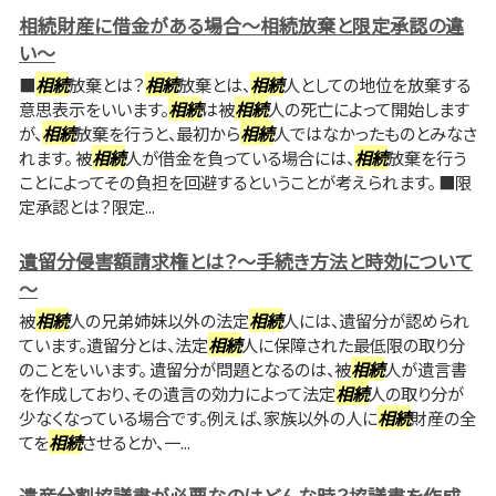
相続財産に借金がある場合～相続放棄と限定承認の違
い～
■
相続
放棄とは？
相続
放棄とは、
相続
人としての地位を放棄する
意思表示をいいます。
相続
は被
相続
人の死亡によって開始します
が、
相続
放棄を行うと、最初から
相続
人ではなかったものとみなさ
れます。 被
相続
人が借金を負っている場合には、
相続
放棄を行う
ことによってその負担を回避するということが考えられます。 ■限
定承認とは？限定...
遺留分侵害額請求権とは？～手続き方法と時効について
～
被
相続
人の兄弟姉妹以外の法定
相続
人には、遺留分が認められ
ています。遺留分とは、法定
相続
人に保障された最低限の取り分
のことをいいます。 遺留分が問題となるのは、被
相続
人が遺言書
を作成しており、その遺言の効力によって法定
相続
人の取り分が
少なくなっている場合です。例えば、家族以外の人に
相続
財産の全
てを
相続
させるとか、一...
遺産分割協議書が必要なのはどんな時？協議書を作成