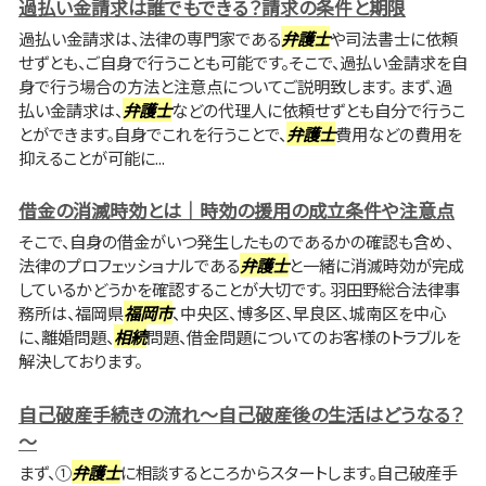
過払い金請求は誰でもできる？請求の条件と期限
過払い金請求は、法律の専門家である
弁護士
や司法書士に依頼
せずとも、ご自身で行うことも可能です。そこで、過払い金請求を自
身で行う場合の方法と注意点についてご説明致します。 まず、過
払い金請求は、
弁護士
などの代理人に依頼せずとも自分で行うこ
とができます。自身でこれを行うことで、
弁護士
費用などの費用を
抑えることが可能に...
借金の消滅時効とは｜時効の援用の成立条件や注意点
そこで、自身の借金がいつ発生したものであるかの確認も含め、
法律のプロフェッショナルである
弁護士
と一緒に消滅時効が完成
しているかどうかを確認することが大切です。 羽田野総合法律事
務所は、福岡県
福岡市
、中央区、博多区、早良区、城南区を中心
に、離婚問題、
相続
問題、借金問題についてのお客様のトラブルを
解決しております。
自己破産手続きの流れ～自己破産後の生活はどうなる？
～
まず、①
弁護士
に相談するところからスタートします。自己破産手