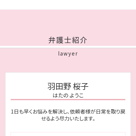
dv 離婚 慰謝料
再生計画 とは
遺言 弁護士
離婚したい 性格の不一致
債務整理 早良区 相談
連帯 保証 債務
遺言書 効力
養育費 時効
離婚 中央区 相談
個人再生 住宅ローン
遺留分 請求されたら
不貞行為 離婚
債務整理 福岡市 相談
ブラックリスト 期間
公正証書遺言 必要書類
養育費 不払い
債務整理 博多区 相談
任意整理 和解後 借り入れ
遺留分
弁護士紹介
離婚 協議書 手書き
離婚 早良区 相談
債務整理 弁護士
公正証書遺言
不倫 親権
相続 福岡市 相談
自己破産 予納金
遺言書 無効
lawyer
離婚 慰謝料 理由
離婚 城南区 弁護士
給与所得者 再生
任意後見 契約
熟年離婚 財産分与
相続 中央区 弁護士
個人再生 デメリット
遺産分割協議
dv 離婚
離婚 城南区 相談
民事再生 破産 違い
相続放棄 期間
離婚 調停 親権
相続 早良区 弁護士
自己破産 流れ
遺言 執行者
羽田野 桜子
離婚 弁護士 費用
相続 福岡市 弁護士
個人再生 期間
遺産分割協議書 作成
離婚裁判 流れ
はたの ようこ
債務整理 福岡市 弁護士
少額 管財
相続財産 とは
相続 城南区 相談
債務整理 弁護士 費用
成年後見制度 手続き
1日も早くお悩みを解決し、依頼者様が日常を取り戻
債務整理 城南区 相談
個人再生 車
相続人 調査 費用
せるよう尽力いたします。
債務整理 早良区 弁護士
自己破産 期間
離婚 博多区 相談
任意整理 費用 相場
債務整理 城南区 弁護士
自己破産 裁判所