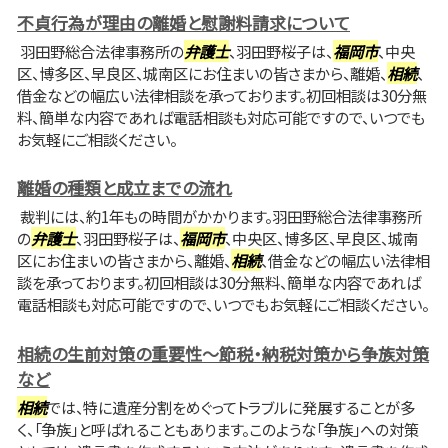
不貞行為が理由の離婚と慰謝料請求について
羽田野総合法律事務所の
弁護士
、羽田野桜子は、
福岡市
、中央
区、博多区、早良区、城南区にお住まいの皆さまから、離婚、
相続
、
借金などの幅広い法律相談を承っております。初回相談は30分無
料、簡単な内容であれば電話相談も対応可能ですので、いつでも
お気軽にご相談ください。
離婚の種類と成立までの流れ
裁判には、約1年もの時間がかかります。羽田野総合法律事務所
の
弁護士
、羽田野桜子は、
福岡市
、中央区、博多区、早良区、城南
区にお住まいの皆さまから、離婚、
相続
、借金などの幅広い法律相
談を承っております。初回相談は30分無料、簡単な内容であれば
電話相談も対応可能ですので、いつでもお気軽にご相談ください。
相続の生前対策の重要性～節税・納税対策から争族対策
など
相続
では、特に遺産分割をめぐってトラブルに発展することが多
く、「争族」と呼ばれることもあります。このような「争族」への対策