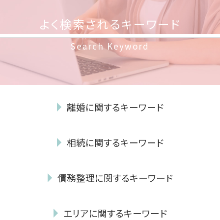
よく検索されるキーワード
Search Keyword
離婚に関するキーワード
不貞行為 時効
相続に関するキーワード
離婚 裁判 流れ
親権争い 父親が勝つ場合
相続財産 寄付
離婚 性格の不一致
債務整理に関するキーワード
単純 承認
親権 裁判 費用
成年後見 弁護士
妻 モラハラ
民事再生 会社
自筆証書遺言 書き方
離婚 協議書 書き方
エリアに関するキーワード
任意整理 費用 払えない
相続放棄 必要書類