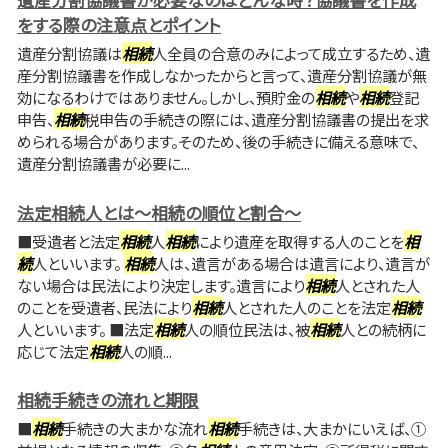
をする際の注意点とポイント
遺産分割協議は
相続
人全員の合意のみによって成立するため、遺
産分割協議書を作成しなかったからと言って、遺産分割協議が無
効になるわけではありません。しかし、預貯金の
相続
や
相続
登記
申告、
相続
税申告の手続きの際には、遺産分割協議書の提出を求
められる場合があります。そのため、後の手続きに備える意味で、
遺産分割協議書が必要に...
法定相続人とは～相続の順位と割合～
■受遺者と法定
相続
人
相続
により遺産を取得する人のことを
相
続
人といいます。
相続
人は、遺言がある場合は遺言により、遺言が
ない場合は民法により決定します。遺言により
相続
人とされた人
のことを受遺者、民法により
相続
人とされた人のことを法定
相続
人といいます。 ■法定
相続
人の順位民法は、被
相続
人との続柄に
応じて法定
相続
人の順...
相続手続きの流れと期限
■
相続
手続きの大まかな流れ
相続
手続きは、大まかにいえば、①