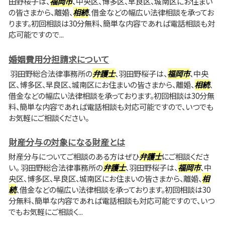
田野桜子は、
福岡市
、中央区、博多区、早良区、城南区にお住まい
の皆さまから、離婚、
相続
、借金などの幅広い法律相談を承ってお
ります。初回相談は30分無料、簡単な内容であれば電話相談も対
応可能ですので...
婚姻費用分担請求について
羽田野総合法律事務所の
弁護士
、羽田野桜子は、
福岡市
、中央
区、博多区、早良区、城南区にお住まいの皆さまから、離婚、
相続
、
借金などの幅広い法律相談を承っております。初回相談は30分無
料、簡単な内容であれば電話相談も対応可能ですので、いつでも
お気軽にご相談ください。
財産分与の対象になる財産とは
財産分与についてご相談のある方はぜひ
弁護士
にご相談くださ
い。 羽田野総合法律事務所の
弁護士
、羽田野桜子は、
福岡市
、中
央区、博多区、早良区、城南区にお住まいの皆さまから、離婚、
相
続
、借金などの幅広い法律相談を承っております。初回相談は30
分無料、簡単な内容であれば電話相談も対応可能ですので、いつ
でもお気軽にご相談く...