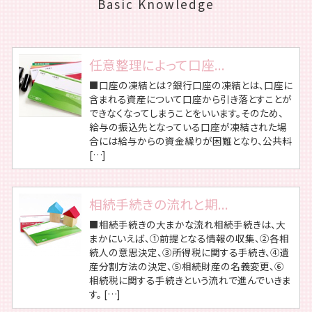
Basic Knowledge
任意整理によって口座...
■口座の凍結とは？銀行口座の凍結とは、口座に
含まれる資産について口座から引き落とすことが
できなくなってしまうことをいいます。そのため、
給与の振込先となっている口座が凍結された場
合には給与からの資金繰りが困難となり、公共料
[…]
相続手続きの流れと期...
■相続手続きの大まかな流れ相続手続きは、大
まかにいえば、①前提となる情報の収集、②各相
続人の意思決定、③所得税に関する手続き、④遺
産分割方法の決定、⑤相続財産の名義変更、⑥
相続税に関する手続きという流れで進んでいきま
す。 […]