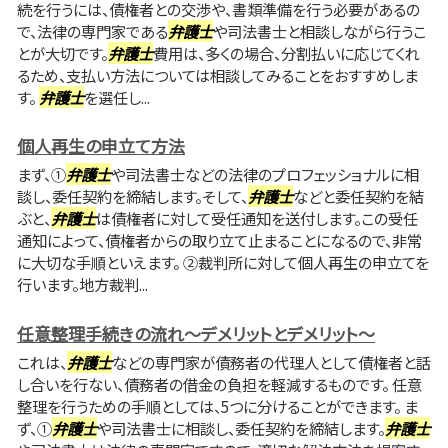
続を行うには、債権者との交渉や、書類準備を行う必要があるの
で、法律の専門家である
弁護士
や司法書士と相談しながら行うこ
とが大切です。
弁護士
費用は、多くの場合、分割払いに応じてくれ
るため、支払い方法については相談してみることをおすすめしま
す。
弁護士
を選任し...
個人再生の申立て方法
まず、①
弁護士
や司法書士などの法律のプロフェッショナルに相
談し、委任契約を締結します。そして、
弁護士
などと委任契約を結
ぶと、
弁護士
は債権者に対して受任通知を送付します。この受任
通知によって、債権者からの取り立て止まることになるので、非常
に大切な手順といえます。 ②裁判所に対して個人再生の申立てを
行います。地方裁判...
任意整理手続きの流れ～デメリットとデメリット～
これは、
弁護士
などの専門家が債務者の代理人として債権者と話
し合いを行ない、債務者の借金の負担を軽減するものです。 任意
整理を行うための手順としては、5つに分けることができます。 ま
ず、①
弁護士
や司法書士に相談し、委任契約を締結します。
弁護士