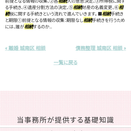
前提となる情報の収集、②各
相続
人の意思決定、③所得税に関す
る手続き、④遺産分割方法の決定、⑤
相続
財産の名義変更、⑥
相
続
税に関する手続きという流れで進んでいきます。 ■
相続
手続き
と期限①前提となる情報の収集：期限なし
相続
手続きを行うため
には、誰が
相続
するのか...
« 離婚 城南区 相談
債務整理 城南区 相談 »
一覧に戻る
当事務所が提供する基礎知識