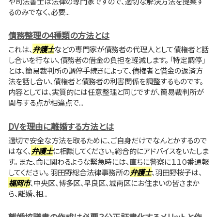
や司法書士は法律の専門家ですので、適切な解決方法を提案す
るのみでなく、必要...
債務整理の4種類の方法とは
これは、
弁護士
などの専門家が債務者の代理人として債権者と話
し合いを行ない、債務者の借金の負担を軽減します。 「特定調停」
とは、簡易裁判所の調停手続きによって、債権者と借金の返済方
法を話し合い、債権者と債務者の利害関係を調整するものです。
内容としては、実質的には任意整理と同じですが、簡易裁判所が
関与する点が相違点で...
DVを理由に離婚する方法とは
適切で安全な方法を取るために、ご自身だけでなんとかするので
はなく、
弁護士
に相談してください。総合的にアドバイスをいたしま
す。 また、命に関わるような緊急時には、直ちに警察に１１０番通報
してください。 羽田野総合法律事務所の
弁護士
、羽田野桜子は、
福岡市
、中央区、博多区、早良区、城南区にお住まいの皆さまか
ら、離婚、相...
離婚協議書の作成は必要？公正証書化するメリットと作