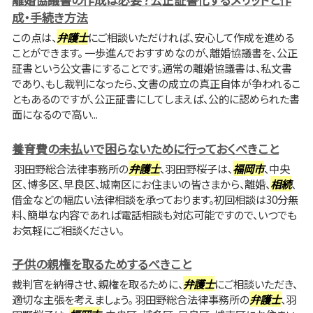
成・手続き方法
この点は、
弁護士
にご相談いただければ、安心して作成を進める
ことができます。 一歩進んでおすすめなのが、離婚協議書を、公正
証書という公文書にすることです。通常の離婚協議書は、私文書
であり、もし裁判になったら、文書の成立の真正自体が争われるこ
ともあるのですが、公正証書にしてしまえば、公的に認められた書
面になるので高い...
養育費の未払いで困らないために行っておくべきこと
羽田野総合法律事務所の
弁護士
、羽田野桜子は、
福岡市
、中央
区、博多区、早良区、城南区にお住まいの皆さまから、離婚、
相続
、
借金などの幅広い法律相談を承っております。初回相談は30分無
料、簡単な内容であれば電話相談も対応可能ですので、いつでも
お気軽にご相談ください。
子供の親権を取るためするべきこと
裁判官を納得させ、親権を取るために、
弁護士
にご相談いただき、
適切な主張を考えましょう。 羽田野総合法律事務所の
弁護士
、羽