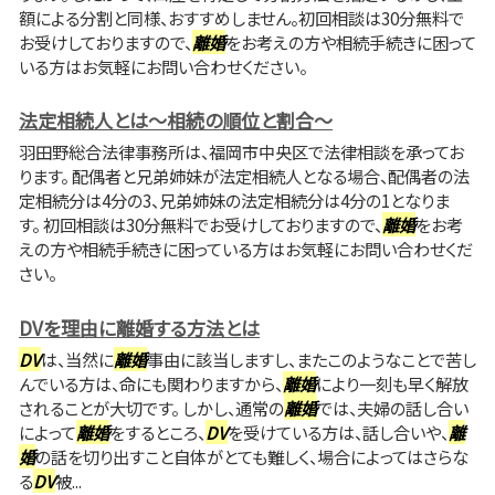
額による分割と同様、おすすめしません。初回相談は30分無料で
お受けしておりますので、
離婚
をお考えの方や相続手続きに困って
いる方はお気軽にお問い合わせください。
法定相続人とは～相続の順位と割合～
羽田野総合法律事務所は、福岡市中央区で法律相談を承ってお
ります。 配偶者と兄弟姉妹が法定相続人となる場合、配偶者の法
定相続分は4分の3、兄弟姉妹の法定相続分は4分の1となりま
す。 初回相談は30分無料でお受けしておりますので、
離婚
をお考
えの方や相続手続きに困っている方はお気軽にお問い合わせくだ
さい。
DVを理由に離婚する方法とは
DV
は、当然に
離婚
事由に該当しますし、またこのようなことで苦し
んでいる方は、命にも関わりますから、
離婚
により一刻も早く解放
されることが大切です。 しかし、通常の
離婚
では、夫婦の話し合い
によって
離婚
をするところ、
DV
を受けている方は、話し合いや、
離
婚
の話を切り出すこと自体がとても難しく、場合によってはさらな
る
DV
被...