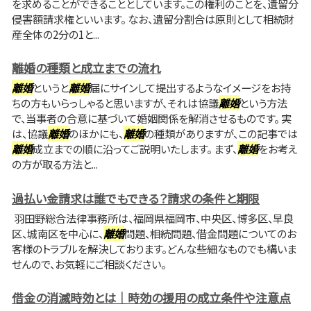
を求めることができることとしています。この権利のことを、遺留分
侵害額請求権といいます。 なお、遺留分割合は原則として相続財
産全体の2分の1と...
離婚の種類と成立までの流れ
離婚
というと
離婚
届にサインして提出するようなイメージをお持
ちの方もいらっしゃると思いますが、それは協議
離婚
という方法
で、当事者の合意に基づいて婚姻関係を解消させるものです。 実
は、協議
離婚
のほかにも、
離婚
の種類がありますが、この記事では
離婚
成立までの順に沿ってご説明いたします。 まず、
離婚
をお考え
の方が取る方法と...
過払い金請求は誰でもできる？請求の条件と期限
羽田野総合法律事務所は、福岡県福岡市、中央区、博多区、早良
区、城南区を中心に、
離婚
問題、相続問題、借金問題についてのお
客様のトラブルを解決しております。どんな些細なものでも構いま
せんので、お気軽にご相談ください。
借金の消滅時効とは｜時効の援用の成立条件や注意点