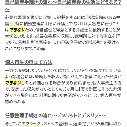
自己破産手続きの流れ～自己破産後の生活はどうなる？
～
必要な書類を適切に収集し、記載をするには、法律知識のある弁
護士、特に債務整理に明るい弁護士でなければ、容易に行うこと
は
できない
ため、債務整理と得意とする弁護士に依頼することが
大切といえます。 必要な書類を収集し、裁判所に対する申立を行
ったら、④裁判所と面接をし、自己破産手続の開始決定を受ける
ことになります。この面...
個人再生の申立て方法
一方で、継続したアルバイトではなく、アルバイトを転々としている
ような場合には、継続した収入がないとして、計画に則った弁済が
できない
ものと評価される場合があります。また、個人事業主の方
で、安定した収入がないとしても、3ヶ月に1度で計画に則った弁済
ができる場合には、計画に則った弁済ができるとして、個人再生が
認められる...
任意整理手続きの流れ～デメリットとデメリット～
そして、このブラックリストへの登録は、返済完了から5年間は取り