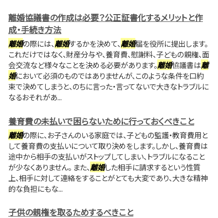
離婚協議書の作成は必要？公正証書化するメリットと作
成・手続き方法
離婚
の際には、
離婚
するかを決めて、
離婚
届を役所に提出します。
これだけではなく、財産分与や、養育費、慰謝料、子どもの親権、面
会交流など様々なことを決める必要があります。
離婚
協議書は
離
婚
において必須のものではありませんが、このような条件を口約
束で決めてしまうと、のちに言った・言ってないで大きなトラブルに
なるおそれがあ...
養育費の未払いで困らないために行っておくべきこと
離婚
の際に、お子さんのいる家庭では、子どもの監護・教育費用と
して養育費の支払いについて取り決めをします。しかし、養育費は
途中から相手の支払いがストップしてしまい、トラブルになること
が少なくありません。 また、
離婚
した相手に請求するという性質
上、相手に対して連絡をすることがとても大変であり、大きな精神
的な負担にもな...
子供の親権を取るためするべきこと