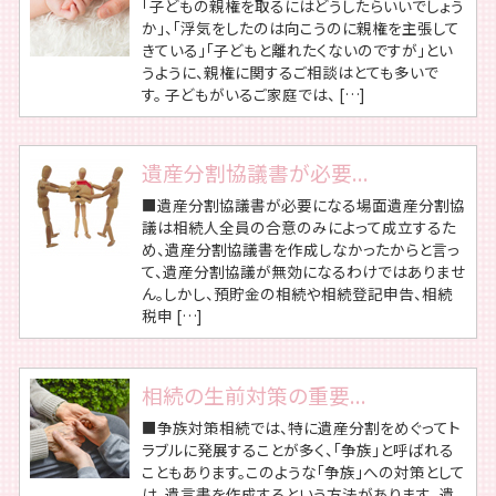
「子どもの親権を取るにはどうしたらいいでしょう
か」、「浮気をしたのは向こうのに親権を主張して
きている」「子どもと離れたくないのですが」とい
うように、親権に関するご相談はとても多いで
す。 子どもがいるご家庭では、 […]
遺産分割協議書が必要...
■遺産分割協議書が必要になる場面遺産分割協
議は相続人全員の合意のみによって成立するた
め、遺産分割協議書を作成しなかったからと言っ
て、遺産分割協議が無効になるわけではありませ
ん。しかし、預貯金の相続や相続登記申告、相続
税申 […]
相続の生前対策の重要...
■争族対策相続では、特に遺産分割をめぐってト
ラブルに発展することが多く、「争族」と呼ばれる
こともあります。このような「争族」への対策として
は、遺言書を作成するという方法があります。 遺