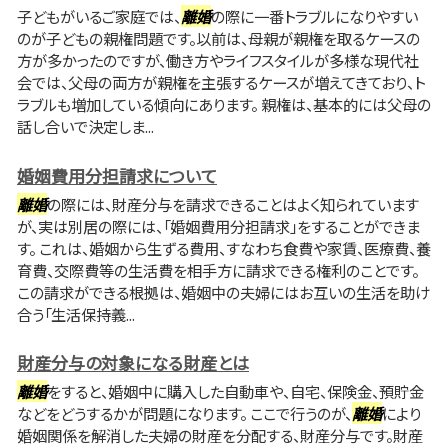
子どもがいるご家庭では、
離婚
の際に一番トラブルになりやすい
のが子どもの親権問題です。以前は、母親が親権を取るケースの
方が多かったのですが、働き方やライフスタイルが多様な現代社
会では、父母の両方が親権を主張するケースが増えてきており、ト
ラブルも増加している傾向にあります。 親権は、基本的には父母の
話し合いで決定しま...
婚姻費用分担請求について
離婚
の際には、財産分与を請求できることはよく知られています
が、実は別居の際には、「婚姻費用分担請求」をすることができま
す。 これは、婚姻から生ずる費用、すなわち食費や家賃、医療費、養
育費、交際費等の生活費を相手方に請求できる権利のことです。
この請求ができる根拠は、婚姻中の夫婦にはお互いの生活を助け
合う「生活保持義...
財産分与の対象になる財産とは
離婚
をすると、婚姻中に購入した自動車や、自宅、保険金、預貯金
などをどうするかが問題になります。 ここで行うのが、
離婚
により
婚姻関係を解消した夫婦の財産を分配する、財産分与です。財産