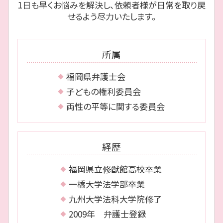
1日も早くお悩みを解決し、依頼者様が日常を取り戻
離婚 博多区 相談
民事再生 会社更生
相続人 調査
せるよう尽力いたします。
相続 城南区 弁護士
遅延損害金 上限
離婚 博多区 弁護士
個人再生 期間
債務整理 博多区 弁護士
個人再生 流れ
所属
債務整理 福岡市 弁護士
離婚 中央区 相談
福岡県弁護士会
離婚 中央区 弁護士
子どもの権利委員会
両性の平等に関する委員会
経歴
福岡県立修猷館高校卒業
一橋大学法学部卒業
九州大学法科大学院修了
2009年 弁護士登録