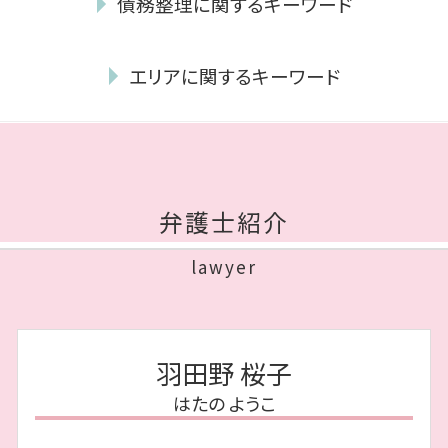
債務整理に関するキーワード
公正証書遺言 証人
年金 離婚した場合
相続放棄 家庭裁判所
養育費 減額
債務整理 弁護士 費用
相続人 調査 費用
熟年離婚 財産分与
エリアに関するキーワード
債権 回収 とは
単純 承認
再婚 養育費 打ち切り
民事再生 手続き
相続放棄 デメリット
離婚裁判 流れ
相続 中央区 相談
個人再生 必要書類
任意後見 契約
養育費 いつまで
債務整理 中央区 相談
免責不許可事由
公正証書遺言 効力
協議離婚 弁護士
相続 福岡市 弁護士
債務整理 弁護士
代襲相続 とは
親権 とは
相続 博多区 弁護士
任意整理 和解後 借り入れ
相続 順位
弁護士紹介
養育費 離婚後
相続 博多区 相談
破産管財人 報酬
相続放棄 手続き
養育費 平均
離婚 福岡市 相談
消滅時効 援用
相続財産 寄付
lawyer
共同親権 施行
債務整理 博多区 相談
自己破産 賃貸
公正証書遺言 必要書類
離婚 弁護士 費用
債務整理 福岡市 相談
任意整理 費用 払えない
自筆証書遺言 書き方
dv 離婚
債務整理 城南区 相談
民事再生 デメリット
みなし相続財産 とは
離婚調停 費用 どちらが払う
債務整理 早良区 相談
任意整理 費用 相場
遺留分 請求されたら
羽田野 桜子
離婚 種類
債務整理 中央区 弁護士
給与所得者 再生
遺言書 効力
年金分割 手続き
はたの ようこ
離婚 城南区 相談
ブラックリスト 期間
相続放棄 費用
相続 中央区 弁護士
債務整理 費用
遺言 執行者