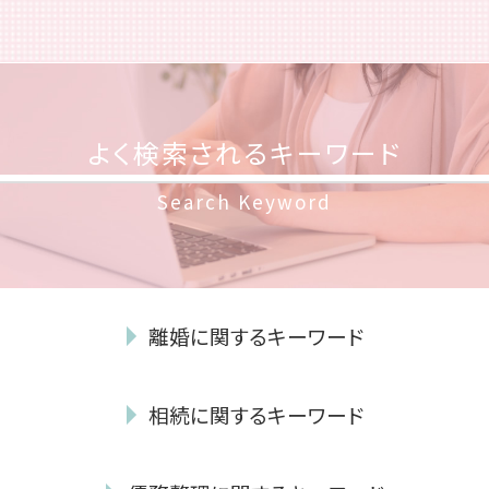
よく検索されるキーワード
Search Keyword
離婚に関するキーワード
離婚裁判 期間
相続に関するキーワード
妻 モラハラ
不貞行為 時効
遺言執行者 義務
協議離婚 慰謝料