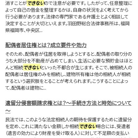
消すことが
できない
ので注意が必要です。 したがって、任意整理に
よって自己の借金を整理するかは、自身の状況をよく考えてから
行う必要があります。法律の専門家である弁護士とよく相談して
決定することが大切といえます。羽田野総合法律事務所は、福岡
県福岡市、中央区...
配偶者居住権とは？成立要件や効力
そのため、配偶者が住居を取得しようとすると、配偶者の取り分の
うち大部分を不動産が占めてしまい、生活に必要な預貯金はほと
んど相続
できない
といった不都合が生じます。 そこで、被相続人の
配偶者は居住権のみを相続し、建物所有権は他の相続人が相続
するという選択肢をとることが考えられます。こうすることによっ
て、配偶者は建物に...
遺留分侵害額請求権とは？～手続き方法と時効について
～
民法では、このような法定相続人の期待を保護するために遺留分
を定め、これに満たない金額しか相続
できない
場合には、受遺者
（遺言の効力により財産を受け取る人）に対して不足額の支払い