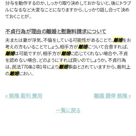
分与を動作するのか、しっかり取り決めしておかないと、後にトラブ
ルになるなど大変なことになりますから、しっかり話し合って決め
ておくことが...
不貞行為が理由の離婚と慰謝料請求について
夫または妻が浮気、不倫をしている可能性があることで、
離婚
をお
考えの方もいることでしょう。相手方が
離婚
について合意すれば、
離婚
は可能ですが、相手方が
離婚
に応じてくれない場合や、不貞
を認めない場合、どのようにすれば良いのでしょうか。 不貞行為
は、民法770条1項1号により
離婚
事由とされていますから、裁判上
の
離婚
におい...
« 親権 裁判 費用
離婚 調停 親権 »
一覧に戻る