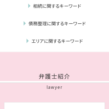
離婚 裁判 流れ
相続に関するキーワード
不貞行為 証拠
年金 離婚した場合
相続放棄 デメリット
養育費 平均
債務整理に関するキーワード
遺産分割協議
離婚 性格の不一致
相続財産 調査
共同親権 施行
破産 申立
相続 借金
dv 離婚 慰謝料
エリアに関するキーワード
個人再生 官報
相続財産 寄付
養育費 不払い
任意整理 必要書類
相続人 調査
協議離婚 弁護士
債務整理 中央区 相談
任意整理 期間
遺言執行者 義務
協議離婚 慰謝料
債務整理 博多区 相談
自己破産 住宅ローン
相続人 調査 費用
離婚 調停 親権
相続 城南区 弁護士
債務整理 弁護士
遺留分侵害額請求権
離婚 弁護士 費用
離婚 博多区 弁護士
任意整理 費用 相場
相続 遺贈 違い
弁護士紹介
親権 とは
相続 城南区 相談
個人再生 最低弁済額
遺言書 遺留分
離婚したい 性格の不一致
債務整理 城南区 相談
自己破産 必要書類
法定相続人 放棄
lawyer
養育費 離婚後
債務整理 博多区 弁護士
自己破産 免責
相続財産 とは
不貞行為 時効
離婚 中央区 相談
破産 手続 開始 通知書
遺言 執行者
dv 離婚 できない
相続 早良区 相談
自己破産 受任通知
成年後見 費用
養育費 時効