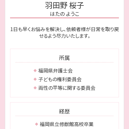
債務整理 福岡市 相談
個人再生 住宅ローン
公正証書遺言 必要書類
羽田野 桜子
親権 争い
相続 福岡市 相談
任意整理 完済後
限定 承認
協議離婚 証人
はたの ようこ
相続 博多区 相談
債務整理 とは
相続放棄 費用
相続 中央区 弁護士
奨学金 自己破産
遺言 弁護士
1日も早くお悩みを解決し、依頼者様が日常を取り戻
離婚 早良区 弁護士
自己破産 裁判所 調査
相続放棄 手続き
せるよう尽力いたします。
債務整理 城南区 弁護士
再生計画 とは
債務整理 早良区 弁護士
自己破産 生活保護
離婚 早良区 相談
自己破産 免責
所属
離婚 福岡市 相談
離婚 福岡市 弁護士
福岡県弁護士会
相続 中央区 相談
子どもの権利委員会
両性の平等に関する委員会
経歴
福岡県立修猷館高校卒業