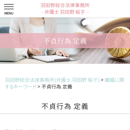
不貞行為 定義
羽田野総合法律事務所(弁護士 羽田野 桜子)
>
離婚に関
するキーワード
>
不貞行為 定義
不貞行為 定義