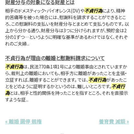
財産分与の対象になる財産とは
相手のドメスティック・バイオレンス(DV)や
不貞行為
により、精神
的苦痛等を被った場合には、慰謝料を請求することができるとこ
ろ、この慰謝料の支払いを財産分与とまとめて支払うものです。 以
上から分かる通り、財産分与は3つに分けられますが、預貯金は2
分の1ずつ…というように明確な基準があるわけではなく、それぞ
れのご夫婦...
不貞行為が理由の離婚と慰謝料請求について
不貞行為
は、民法770条1項1号により離婚事由とされていますか
ら、裁判上の離婚においても、相手方に離婚があったことを主張・
立証すれば、離婚することができます。 では、
不貞行為
があったこ
とをどのように証明するかというのは、難しいところです。
不貞行
為
とは、相手と性的関係を持ったことを指すところ、それを直接示
すような証...
« 離婚 調停 親権
養育費 減額 »