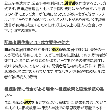
公正証書遺言は、公正証書を利用して
遺言書
を作成するという方
式です。 自筆証書遺言と比べて手間や費用はかかりますが、手続
きの不備によって遺言が無効になったり、紛失・改ざん等のトラブ
ルが生じたりする心配がないというメリットがあります。 公正証書
遺言が有効に成立するためには、①2人以上の証人の立会いの
下、②遺言の趣旨を...
配偶者居住権とは？成立要件や効力
■配偶者居住権の成立要件と
効力
配偶者居住権とは、夫婦の一
方が建物を所有し、もう一方がこの建物に居住しており、所有者が
死亡した場合に、所有者の配偶者が一定期間その建物に居住し
続ける権利のことをいいます。 配偶者居住権の成立要件は、民法
1028条1項に定められています。すなわち、①相続開始の時、配偶
者が被相続人の所有...
相続財産に借金がある場合～相続放棄と限定承認の違
い～
また、相続の
効力
を限定するという意味では、効果も共通していま
す。 しかし、相続放棄は相続人単独での意思表示が可能である一