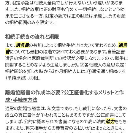
方、限定承認は相続人全員でしか行えないという違いがありま
す。また、相続放棄は正の財産も含めて一切相続しないという効
果を生じさせる一方、限定承認では正の財産は承継し、負の財産
の相続範囲のみを限定す...
相続手続きの流れと期限
また、
遺言書
の有無によって相続手続きは大きく変わるため、
遺言
書
についても最初の段階で調べておく必要があります。自筆証書
遺言の場合は家庭裁判所での検認が必要になりますので、勝手に
開封することのないよう注意しましょう。 ②各相続人の意思決定：
相続開始を知った時から3か月相続人には、①通常通り相続する
（単純承認）、②相...
離婚協議書の作成は必要？公正証書化するメリットと作
成・手続き方法
通常の離婚協議書は、私文書であり、もし裁判になったら、文書の
成立の真正自体が争われることもあるのですが、公正証書にして
しまえば、公的に認められた書面になるので高い法的
効力
をもち
ます。また、将来相手からの養育費の支払いが止まったときにも、