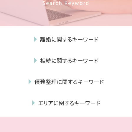
Search Keyword
離婚に関するキーワード
養育費 不払い
相続に関するキーワード
離婚 協議書 手書き
親権 裁判 費用
遺贈 とは
裁判 離婚
債務整理に関するキーワード
公正証書遺言
離婚 親権 父親
相続放棄 期間
モラハラ離婚 慰謝料
債務 整理 期間
遺言執行者 義務
離婚調停 費用 どちらが払う
エリアに関するキーワード
自己破産 免責期間
成年後見制度 手続き
離婚したい 性格の不一致
消滅時効 とは
遺産分割協議
浮気 相手 慰謝料
離婚 城南区 弁護士
破産管財人 報酬
相続人 調査 費用
養育費 いつまで
相続 早良区 弁護士
民事再生 条件
相続 遺贈 違い
離婚 性格の不一致