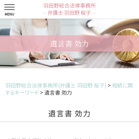
遺言書 効力
羽田野総合法律事務所(弁護士 羽田野 桜子)
>
相続に関
するキーワード
>
遺言書 効力
遺言書 効力