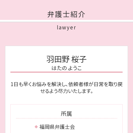
離婚 福岡市 相談
任意整理 期間
限定承認 手続き
親権争い 父親が勝つ場合
離婚 博多区 弁護士
債権 債務 違い
みなし相続財産 とは
弁護士紹介
不倫 親権
相続 福岡市 相談
個人再生 必要書類
遺留分 計算
不貞行為 離婚
相続 早良区 相談
自己破産 期間
相続 種類
lawyer
協議離婚 弁護士
相続 博多区 弁護士
債務整理 弁護士
公正証書遺言 効力
養育費 平均
債務整理 城南区 相談
自己破産 連帯保証人
自筆証書遺言 書き方
共同 親権
債務整理 城南区 弁護士
少額 管財
成年後見 弁護士
離婚 種類
離婚 城南区 相談
自己破産 流れ
遺言 執行者
羽田野 桜子
離婚 調停 親権
離婚 早良区 相談
任意整理 和解後 借り入れ
遺留分 請求されたら
不貞行為 時効
はたの ようこ
相続 城南区 弁護士
裁量 免責
相続放棄 手続き
債務整理 博多区 相談
ブラックリスト 期間
相続財産 調査
1日も早くお悩みを解決し、依頼者様が日常を取り戻
債務整理 早良区 弁護士
民事再生 個人
遺言書 効力
せるよう尽力いたします。
離婚 早良区 弁護士
個人再生 住宅ローン
相続 福岡市 弁護士
任意整理 必要書類
離婚 福岡市 弁護士
ブラックリスト とは
所属
離婚 中央区 弁護士
相続 中央区 弁護士
福岡県弁護士会
債務整理 中央区 弁護士