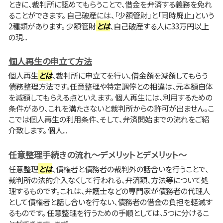
ときに、裁判所に認めてもらうことで、借金を弁済する義務を免れ
ることができます。 自己破産には、「少額管財」と「同時廃止」という
2種類があります。 少額管財
とは
、自己破産する人に33万円以上
の現...
個人再生の申立て方法
個人再生
とは
、裁判所に申立てを行い、借金額を減額してもらう
債務整理方法です。任意整理や特定調停との相違は、元本額自体
を減額してもらえる点といえます。 個人再生には、利用するための
条件があり、これを満たさないと裁判所からの許可が出ません。こ
こでは個人再生の利用条件、そして、弁済開始までの流れをご紹
介致します。 個人...
任意整理手続きの流れ～デメリットとデメリット～
任意整理
とは
、債権者と債務者の裁判外の話合いを行うことで、
裁判所の法的介入なくして行われる、弁済額、方法等について処
理するものです。これは、弁護士などの専門家が債務者の代理人
として債権者と話し合いを行ない、債務者の借金の負担を軽減す
るものです。 任意整理を行うための手順としては、5つに分けるこ