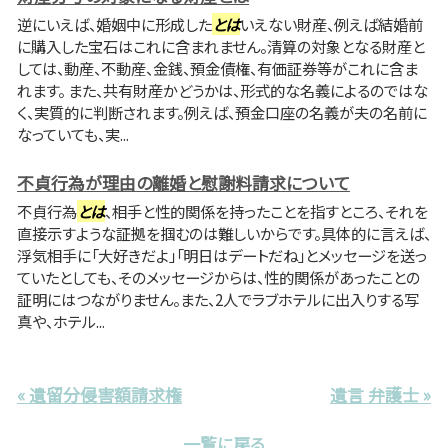
逆にいえば、婚姻中に形成した
とは
いえない財産、例えば結婚前
に購入した宝石はこれに含まれません。清算の対象となる財産と
しては、動産、不動産、金銭、預金債権、有価証券等がこれに含ま
れます。 また、共有財産かどうかは、形式的な名義によるのではな
く、実質的に判断されます。例えば、預金口座の名義が夫の名前に
なっていても、実...
不貞行為が理由の離婚と慰謝料請求について
不貞行為
とは
、相手と性的関係を持ったことを指すところ、それを
直接示すような証拠を掴むのは難しいからです。具体的に言えば、
浮気相手に「大好きだよ」「明日はデートだね」とメッセージを送っ
ていたとしても、そのメッセージからは、性的関係があったことの
証明にはつながりません。また、2人でラブホテルに出入りする写
真や、ホテル...
« 遺留分侵害額請求権
遺言 弁護士 »
一覧に戻る