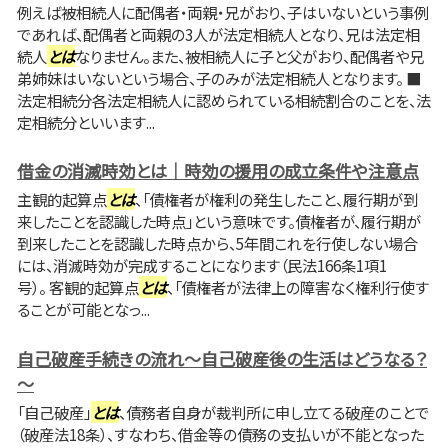
例えば被相続人に配偶者・両親・兄がおり、子はいないという事例
であれば、配偶者と両親の3人が法定相続人となり、兄は法定相
続人
とは
なりません。また、被相続人に子と父がおり、配偶者や兄
弟姉妹はいないという場合、子のみが法定相続人となります。 ■
法定相続分各法定相続人に認められている相続割合のことを、法
定相続分といいます...
借金の消滅時効とは｜時効の援用の成立条件や注意点
主観的起算点
とは
、「債権者が権利の発生したこと、履行期が到
来したことを認識した時点」という意味です。債権者が、履行期が
到来したことを認識した時点から、5年間これを行使しない場合
には、消滅時効が完成することになります（民法166条1項1
号）。 客観的起算点
とは
、「債権者が法律上の障害なく権利行使す
ることが可能となっ...
自己破産手続きの流れ～自己破産後の生活はどうなる？
～
「自己破産」
とは
、債務者自身が裁判所に申し立てる破産のことで
（破産法18条）、すなわち、借金等の債務の支払いが不能となった