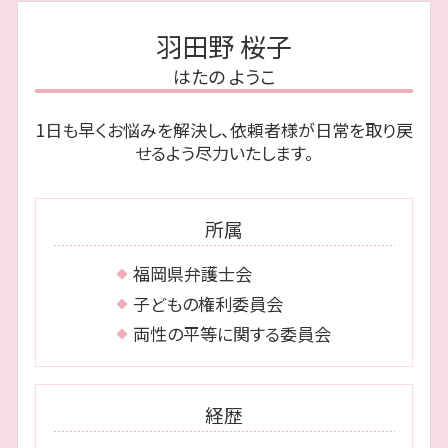
相続 中央区 相談
奨学金 自己破産
遺産分割協議
離婚 親権 父親
離婚 中央区 弁護士
自己破産 免責
連帯保証人 相続
羽田野 桜子
裁判 離婚
相続 福岡市 相談
再生計画 とは
遺贈 とは
離婚裁判 期間
はたの ようこ
相続 中央区 弁護士
裁量 免責
代襲相続 とは
離婚 博多区 弁護士
自己破産 流れ
相続放棄 費用
1日も早くお悩みを解決し、依頼者様が日常を取り戻
離婚 早良区 相談
遅延損害金 とは
相続放棄 必要書類
せるよう尽力いたします。
相続 城南区 相談
破産 流れ
債務整理 福岡市 相談
遅延損害金 上限
相続 博多区 相談
個人再生 最低弁済額
所属
相続 博多区 弁護士
離婚 城南区 相談
福岡県弁護士会
離婚 城南区 弁護士
子どもの権利委員会
両性の平等に関する委員会
経歴