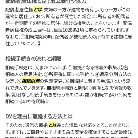
配偶者居住権とは？成立要件や効力
配偶者居住権
とは
、夫婦の一方が建物を所有し、もう一方がこの
建物に居住しており、所有者が死亡した場合に、所有者の配偶者
が一定期間その建物に居住し続ける権利のことをいいます。 配偶
者居住権の成立要件は、民法1028条1項に定められています。す
なわち、①相続開始の時、配偶者が被相続人の所有する建物に居
住していたこと、②...
相続手続きの流れと期限
相続手続きは、大まかにいえば、①前提となる情報の収集、②各
相続人の意思決定、③所得税に関する手続き、④遺産分割方法の
決定、⑤
相続財産
の名義変更、⑥相続税に関する手続きという流
れで進んでいきます。 ■相続手続きと期限①前提となる情報の収
集：期限なし相続手続きを行うためには、誰が相続するのか、何を
相続するのかを明確に...
DVを理由に離婚する方法とは
そのため、通常の離婚
とは
違った慎重な対応をとることがありま
す。まずは、ご自身やお子さまの命の安全を確保することが最優先