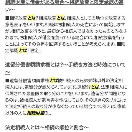
相続財産に借金がある場合～相続放棄と限定承認の違
い～
■相続放棄
とは
？相続放棄
とは
、相続人としての地位を放棄する
意思表示をいいます。相続は被相続人の死亡によって開始します
が、相続放棄を行うと、最初から相続人ではなかったものとみなさ
れます。 被相続人が借金を負っている場合には、相続放棄を行う
ことによってその負担を回避するということが考えられます。 ■限
定承認
とは
？限定...
遺留分侵害額請求権とは？～手続き方法と時効について
～
■遺留分侵害額請求権
とは
被相続人の兄弟姉妹以外の法定相
続人には、遺留分が認められています。遺留分
とは
、法定相続人に
保障された最低限の取り分のことをいいます。 遺留分が問題とな
るのは、被相続人が遺言書を作成しており、その遺言の効力によっ
て法定相続人の取り分が少なくなっている場合です。例えば、家族
以外の人に
相続財産
の...
法定相続人とは～相続の順位と割合～