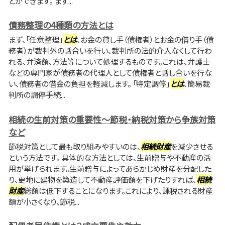
とができます。 まず...
債務整理の4種類の方法とは
まず、「任意整理」
とは
、お金の貸し手（債権者）とお金の借り手（債
務者）が裁判外の話合いを行い、裁判所の法的介入なくして行わ
れる、弁済額、方法等について処理するものです。これは、弁護士
などの専門家が債務者の代理人として債権者と話し合いを行な
い、債務者の借金の負担を軽減します。 「特定調停」
とは
、簡易裁
判所の調停手続...
相続の生前対策の重要性～節税・納税対策から争族対策
など
節税対策として最も取り組みやすいのは、
相続財産
を減少させる
という方法です。 具体的な方法としては、生前贈与や不動産の活
用が挙げられます。生前贈与によってあらかじめ財産を分配した
り、更地に建物を築造して不動産評価額を下げたりすれば、
相続
財産
総額は低下することになります。これにより、課税される財産
額が小さくなり、節税...