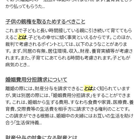
かり払ってもらうた...
子供の親権を取るためするべきこと
これまで子どもと長い時間接している親に引き続いて育ててもら
えるこ
とは
、子どもの幸せに傾く事実といえるからです。 このほか、
裁判で考慮されるポイントとしては、以下のようなことがありま
す。 まず、同居の有無、居住環境、収入、財産、養育実績等が考慮さ
れます。また、子育てにあてられる時間も考慮されます。子どもが
病気のとき...
婚姻費用分担請求について
離婚の際には、財産分与を請求できるこ
とは
よく知られています
が、実は別居の際には、「婚姻費用分担請求」をすることができま
す。 これは、婚姻から生ずる費用、すなわち食費や家賃、医療費、養
育費、交際費等の生活費を相手方に請求できる権利のことです。
この請求ができる根拠は、婚姻中の夫婦にはお互いの生活を助け
合う「生活保持義...
財産分与の対象になる財産とは