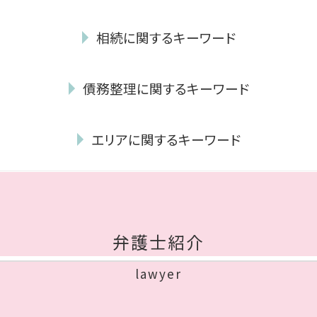
不貞行為 時効
相続に関するキーワード
年金 離婚した場合
性格の不一致 離婚 慰謝料
相続財産 寄付
離婚調停 聞かれること
債務整理に関するキーワード
相続人 範囲
離婚調停 費用 どちらが払う
遺言 弁護士
浮気 相手 慰謝料
個人再生 期間
相続人 調査
dv 離婚 慰謝料
エリアに関するキーワード
民事再生 デメリット
公正証書遺言
不貞行為 慰謝料 相場
自己破産 必要書類
遺言書 遺留分
親権 とは
離婚 福岡市 相談
民事再生 手続き
限定承認 手続き
離婚 慰謝料 理由
離婚 中央区 相談
個人再生 必要書類
遺産分割協議書 作成
不貞行為 慰謝料
債務整理 博多区 相談
少額 管財
成年後見 費用
親権 争い
債務整理 早良区 相談
個人再生 官報
遺言書 効力
弁護士紹介
離婚 協議書 手書き
相続 早良区 弁護士
個人再生 車
公正証書遺言 費用
離婚裁判 流れ
相続 早良区 相談
自己破産 会社
成年後見 弁護士
lawyer
モラハラ離婚 慰謝料
債務整理 城南区 相談
破産 手続 開始 通知書
遺留分
不倫 親権
離婚 博多区 相談
自己破産 裁判所 調査
単純 承認
離婚 理由 性格の不一致