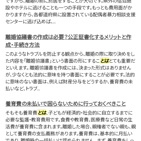
ですから、離婚の前に別居をすることが大切です。県外の宿泊施
設やホテルに逃げることも一つの手段です。もっとも費用面がか
かりますから、各都道府県に設置されている配偶者暴力相談支援
センターに逃げ込めば、...
離婚協議書の作成は必要？公正証書化するメリットと作
成・手続き方法
このようなトラブルを防止する観点から、離婚の際に取り決めをし
た内容を「離婚協議書」という書面の形にするこ
とは
とても重要だ
といえます。 離婚協議書を作成には、決まった形式はありません
が、少なくとも法的に意味を持つ書面にすることが必要です。法的
に意味のない書面は、例えば財産分与をどうするか、養育費の未
払いなど、トラブ...
養育費の未払いで困らないために行っておくべきこと
そもそも養育費
とは
、子どもが経済的・社会的に自立するまでに
必要な監護・教育費用です。食費や教育費、医療費など日常の生
活費が養育費に含まれます。離婚した場合、親権者でない親も、親
として養育費の支払義務があります。養育費は、基本的に月払い
であり、離婚時の一括払いは認められません。 まず、養育費をしっ