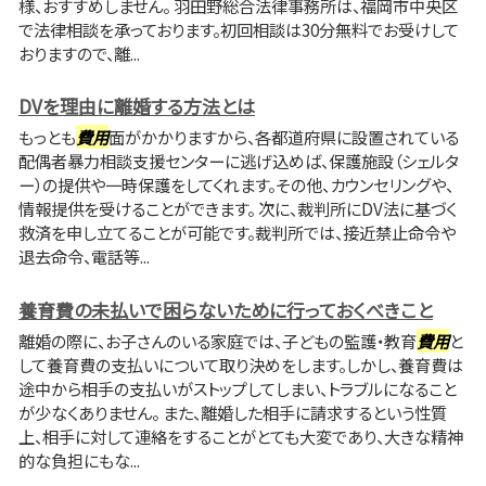
様、おすすめしません。 羽田野総合法律事務所は、福岡市中央区
で法律相談を承っております。初回相談は30分無料でお受けして
おりますので、離...
DVを理由に離婚する方法とは
もっとも
費用
面がかかりますから、各都道府県に設置されている
配偶者暴力相談支援センターに逃げ込めば、保護施設（シェルタ
ー）の提供や一時保護をしてくれます。その他、カウンセリングや、
情報提供を受けることができます。 次に、裁判所にDV法に基づく
救済を申し立てることが可能です。裁判所では、接近禁止命令や
退去命令、電話等...
養育費の未払いで困らないために行っておくべきこと
離婚の際に、お子さんのいる家庭では、子どもの監護・教育
費用
と
して養育費の支払いについて取り決めをします。しかし、養育費は
途中から相手の支払いがストップしてしまい、トラブルになること
が少なくありません。 また、離婚した相手に請求するという性質
上、相手に対して連絡をすることがとても大変であり、大きな精神
的な負担にもな...