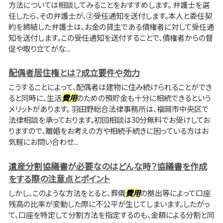
方法については相談してみることをおすすめします。 弁護士を選
任したら、その弁護士が、②受任通知を送付します。本人と委任契
約を締結した弁護士は、お金の貸主である債権者に対して受任通
知を送付します。この受任通知を送付することで、債権者からの督
促や取り立てがな...
配偶者居住権とは？成立要件や効力
こうすることによって、配偶者は建物に住み続けられることができ
ると同時に、生活
費用
のための預貯金も十分に相続できるという
メリットがあります。 羽田野総合法律事務所は、福岡市中央区で
法律相談を承っております。初回相談は30分無料でお受けしてお
りますので、離婚をお考えの方や相続手続きに困っている方はお
気軽にお問い合わせ...
遺産分割協議書が必要なのはどんな時？協議書を作成
をする際の注意点とポイント
しかし、このような方法をとると、葬儀
費用
の拠出等によって口座
残高の比率が変動した際に不公平が生じてしまいます。したがっ
て、口座を特定して分割方法を指定するのも、金額による分割と同