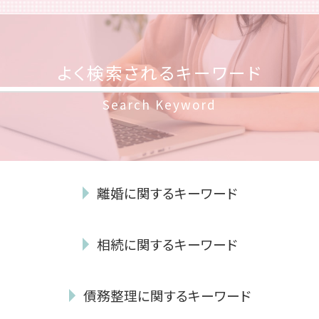
よく検索されるキーワード
Search Keyword
離婚に関するキーワード
性格の不一致 離婚してくれない
相続に関するキーワード
離婚したい 性格の不一致
年金分割 手続き
相続 遺贈 違い
親権 裁判 費用
債務整理に関するキーワード
相続 借金
モラハラ 離婚