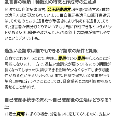
遺言書の種類｜種類別の特徴と作成時の注意点
民法では、自筆証書遺言、
公正証書遺言
、秘密証書遺言の3種類
の遺言方式が認められています。 ■自筆証書遺言自筆証書遺言
は、その名のとおり、遺言者が手書きにより作成する遺言方式で
す。 遺言者が自分ひとりでいつでも手軽に作成できるというメリッ
トがある反面、紛失や改ざんといった保管上の問題が発生しやす
いというデメリットも...
過払い金請求は誰でもできる？請求の条件と期限
自身でこれを行うことで、弁護士
費用
などの
費用
を抑えることが
可能になります、一方で、過払い金請求が戻ってくるまでの期間が
長くなってしまったり、請求できる金額が少なくなってしまう可能
性がある点がデメリットといえます。 自身で過払い金請求を行う
場合、最初に行うべきこととしては、貸金業者との取引履歴を取り
寄せることが挙げ...
自己破産手続きの流れ～自己破産後の生活はどうなる？
～
弁護士
費用
は、多くの場合、分割払いに応じてくれるため、支払い