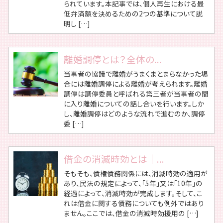
られています。本記事では、個人再生における最
低弁済額を決めるための2つの基準について説
明し […]
離婚調停とは？全体の...
当事者の協議で離婚がうまくまとまらなかった場
合には離婚調停による離婚が考えられます。離婚
調停は調停委員と呼ばれる第三者が当事者の間
に入り離婚についての話し合いを行います。しか
し、離婚調停はどのような流れで進むのか、調停
委 […]
借金の消滅時効とは｜...
そもそも、債権債務関係には、消滅時効の適用が
あり、民法の規定によって、「5年」又は「10年」の
経過によって、消滅時効が完成します。そして、こ
れは借金に関する債務についても例外ではあり
ません。ここでは、借金の消滅時効援用の […]