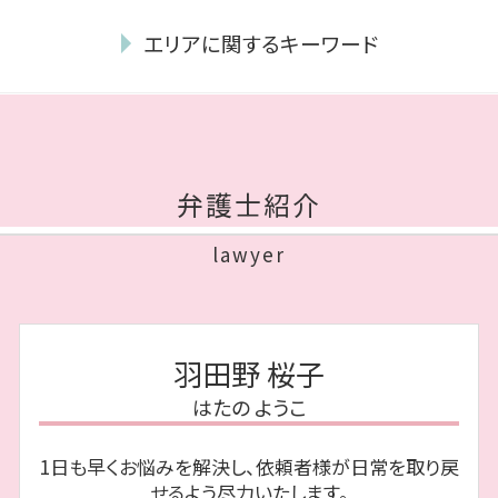
相続放棄 家庭裁判所
モラハラ離婚 慰謝料
任意整理 完済後 5年
単純 承認
離婚 慰謝料 理由
エリアに関するキーワード
個人再生 流れ
公正証書遺言 必要書類
モラハラ 離婚 証拠
自己破産 住宅ローン
代襲相続 相続放棄
浮気 相手 慰謝料
相続 博多区 弁護士
自己破産 連帯保証人
相続人 調査
dv 離婚
債務整理 城南区 相談
再生計画 とは
遺言書 無効
離婚 理由 性格の不一致
離婚 中央区 相談
民事再生 デメリット
遺言 弁護士
離婚 親権 父親
債務整理 中央区 相談
消滅時効 援用
自筆証書遺言 書き方
弁護士紹介
協議離婚 証人
離婚 福岡市 相談
破産 流れ
相続人 調査 費用
協議離婚 慰謝料
債務整理 早良区 相談
破産管財人 報酬
公正証書遺言 証人
lawyer
不貞行為 定義
債務整理 博多区 相談
任意整理 口座凍結
遺言書 効力
養育費 時効
離婚 城南区 弁護士
ブラックリスト 期間
相続放棄 費用
不貞行為 慰謝料 相場
相続 城南区 弁護士
個人再生 期間
相続財産 調査
離婚 種類
離婚 城南区 相談
自己破産 生活保護
遺留分 計算
羽田野 桜子
不貞行為 離婚
相続 早良区 弁護士
個人再生 官報
みなし相続財産 とは
再婚 養育費 打ち切り
はたの ようこ
債務整理 早良区 弁護士
自己破産 流れ
遺産分割協議
債務整理 福岡市 弁護士
個人再生 メリット
相続財産 とは
1日も早くお悩みを解決し、依頼者様が日常を取り戻
債務整理 中央区 弁護士
遅延損害金 とは
成年後見 弁護士
せるよう尽力いたします。
債務整理 福岡市 相談