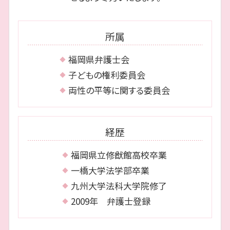
債務 整理 期間
離婚 博多区 相談
借金の消滅時効
債務整理 城南区 弁護士
自己破産 保証人
所属
相続 福岡市 相談
相続 早良区 相談
福岡県弁護士会
相続 福岡市 弁護士
子どもの権利委員会
両性の平等に関する委員会
経歴
福岡県立修猷館高校卒業
一橋大学法学部卒業
九州大学法科大学院修了
2009年 弁護士登録