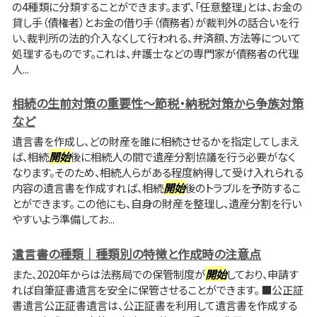
の4種類に分類することができます。まず、「任意整理」とは、お金の
貸し手（債権者）とお金の借り手（債務者）が裁判外の話合いを行
い、裁判所の法的介入なくして行われる、弁済額、方法等について
処理するものです。これは、弁護士などの専門家が債務者の代理
人...
相続の生前対策の重要性～節税・納税対策から争族対策
など
遺言書を作成し、どの財産を誰に相続させるかを指定してしまえ
ば、相続
開始
後に相続人の間で遺産分割協議を行う必要がなく
なります。そのため、相続人らがある程度納得して受け入れられる
内容の遺言書を作成すれば、相続
開始
後のトラブルを予防するこ
とができます。 この他にも、自身の財産を整理し、遺産分割を行い
やすいよう準備してお...
遺言書の種類｜種類別の特徴と作成時の注意点
また、2020年からは法務局での保管制度が
開始
しており、申請す
れば自筆証書遺言を安全に保管させることができます。 ■公正証
書遺言公正証書遺言は、公正証書を利用して遺言書を作成する