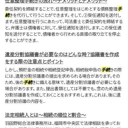
任意整理手続きの流れ～デメリットとデメリット～
委任契約を締結することで、任意整理をはじめとする債務整理
手
続
きを代行して行うことができます。 そして、②受任通知を送付し
ます。任意整理を行うにあたって、司法書士と委任契約を締結する
と、弁護士は債権者に対して、受任通知を送付します。この受任通
知を送付することで、債権者から行われる直接の取り立てを停止
することができま...
遺産分割協議書が必要なのはどんな時？協議書を作成
をする際の注意点とポイント
しかし、預貯金の相続や相続登記申告、相続税申告の
手続
きの際
には、遺産分割協議書の提出を求められる場合があります。その
ため、後の
手続
きに備える意味で、遺産分割協議書が必要になる
場合があります。 また、提出書類としては不要でも、念のため遺産
分割協議書を作成しておくことをおすすめします。これは、後に遺
産分割協議の内容を...
法定相続人とは～相続の順位と割合～
羽田野総合法律事務所は、福岡市中央区で法律相談を承ってお