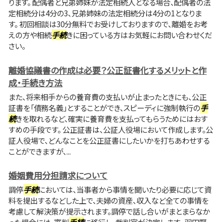
ります。 配偶者と兄弟姉妹が法定相続人となる場合、配偶者の法
定相続分は4分の3、兄弟姉妹の法定相続分は4分の1となりま
す。 初回相談は30分無料でお受けしておりますので、離婚をお考
えの方や相続
手続
きに困っている方はお気軽にお問い合わせくだ
さい。
離婚協議書の作成は必要？公正証書化するメリットと作
成・手続き方法
また、将来相手からの養育費の支払いが止まったときにも、公正
証書を「債務名義」とすることができ、スピーディに強制執行の
手
続
きを取れるなど、確実に養育費を支払ってもらうためにはおす
すめの手段です。 公正証書は、公証人役場において作成します。公
証人役場で、どんなことを公正証書にしたいかを打ちあわせする
ことができますが、...
婚姻費用分担請求について
調停
手続
においては、当事者から事情を聞いたり必要に応じて資
料を提出するなどした上で、夫婦の資産、収入など全ての事情を
考慮して解決策が提示されます。調停で話し合いがまとまらなか