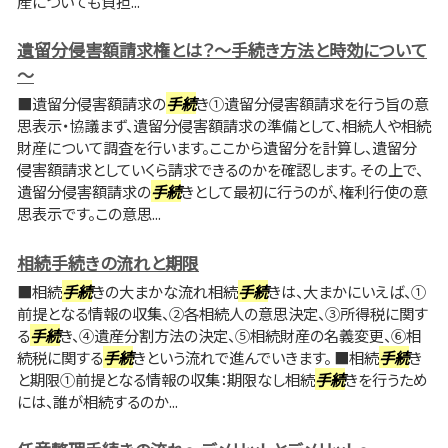
産についても負担...
遺留分侵害額請求権とは？～手続き方法と時効について
～
■遺留分侵害額請求の
手続
き①遺留分侵害額請求を行う旨の意
思表示・協議まず、遺留分侵害額請求の準備として、相続人や相続
財産について調査を行います。ここから遺留分を計算し、遺留分
侵害額請求としていくら請求できるのかを確認します。 その上で、
遺留分侵害額請求の
手続
きとして最初に行うのが、権利行使の意
思表示です。この意思...
相続手続きの流れと期限
■相続
手続
きの大まかな流れ相続
手続
きは、大まかにいえば、①
前提となる情報の収集、②各相続人の意思決定、③所得税に関す
る
手続
き、④遺産分割方法の決定、⑤相続財産の名義変更、⑥相
続税に関する
手続
きという流れで進んでいきます。 ■相続
手続
き
と期限①前提となる情報の収集：期限なし相続
手続
きを行うため
には、誰が相続するのか...