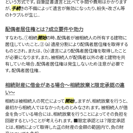
という方式です。 自筆証書遺言と比べて手間や費用はかかります
が、
手続
きの不備によって遺言が無効になったり、紛失・改ざん等
のトラブルが生じ...
配偶者居住権とは？成立要件や効力
すなわち、①相続
開始
の時、配偶者が被相続人の所有する建物に
居住していたこと、②（a）遺産分割により配偶者居住権を取得する
ものとされ、または、（ｂ）遺言により配偶者居住権を取得したこと
が必要になります。また、被相続人が配偶者以外の者と建物を共
有していた場合、配偶者居住権は発生しないため注意が必要で
す。 配偶者居住権...
相続財産に借金がある場合～相続放棄と限定承認の違
い～
相続は被相続人の死亡によって
開始
しますが、相続放棄を行うと、
最初から相続人ではなかったものとみなされます。 被相続人が借
金を負っている場合には、相続放棄を行うことによってその負担を
回避するということが考えられます。 ■限定承認とは？限定承認
とは、相続によって取得した正の財産の金額の範囲内で、負の財