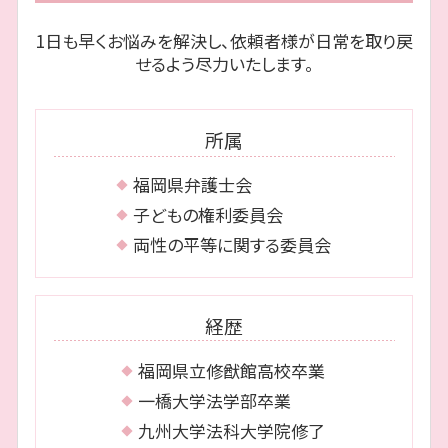
相続 城南区 相談
自己破産 何年で消える
みなし相続財産 とは
1日も早くお悩みを解決し、依頼者様が日常を取り戻
相続 博多区 相談
消滅時効 とは
限定承認 手続き
せるよう尽力いたします。
離婚 城南区 相談
任意整理 口座凍結
債務整理 早良区 相談
個人再生 デメリット
相続 早良区 相談
個人再生 期間
所属
離婚 福岡市 弁護士
離婚 中央区 相談
福岡県弁護士会
相続 福岡市 相談
子どもの権利委員会
両性の平等に関する委員会
経歴
福岡県立修猷館高校卒業
一橋大学法学部卒業
九州大学法科大学院修了