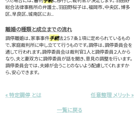
った場合には、審判
手続
に移行し、裁判官が決定します。 羽田野
総合法律事務所の弁護士、羽田野桜子は、福岡市、中央区、博多
区、早良区、城南区にお...
離婚の種類と成立までの流れ
調停離婚は、家事事件
手続
法２５７条１項に定められているもの
で、家庭裁判所に申し立てて行うものです。調停は、調停委員会を
通して行われます。調停委員会は裁判官1人と調停委員２人から
なり、夫と妻双方に調停委員が話を聞き、意見の調整を行います。
調停委員会では、夫婦が会うことのないよう配慮してくれますか
ら、安心できます。
« 特定調停 とは
任意整理 メリット »
一覧に戻る