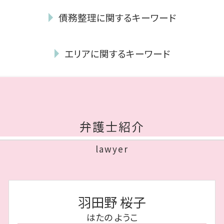
相続放棄 家庭裁判所
離婚 慰謝料 理由
債務整理に関するキーワード
遺留分 計算
熟年離婚 財産分与
遺産分割協議
離婚 性格の不一致
給与所得者 再生
遺産分割協議書 作成
dv 離婚 できない
エリアに関するキーワード
個人再生 最低弁済額
相続放棄 費用
協議離婚 証人
個人再生 流れ
相続 借金
親権 裁判 費用
債務整理 福岡市 相談
自己破産 保証人
遺留分 請求されたら
離婚 親権 父親
離婚 早良区 相談
民事再生 個人
遺留分
妻 モラハラ
相続 博多区 弁護士
民事再生 会社
公正証書遺言 効力
協議離婚 弁護士
離婚 博多区 相談
ブラックリスト 期間
遺言執行者 義務
弁護士紹介
協議離婚 慰謝料
債務整理 中央区 弁護士
遅延損害金 上限
連帯保証人 相続
離婚 調停 親権
債務整理 城南区 相談
債務 整理 期間
相続人 範囲
lawyer
離婚調停 聞かれること
相続 中央区 相談
自己破産 予納金
公正証書遺言 費用
モラハラ 離婚
相続 中央区 弁護士
連帯 保証 債務
法定相続人 放棄
養育費 時効
債務整理 福岡市 弁護士
債権 回収 とは
遺言書 遺留分
離婚 理由 性格の不一致
債務整理 中央区 相談
破産 申立
遺言書 無効
羽田野 桜子
不貞行為 離婚
債務整理 博多区 相談
破産管財人 報酬
遺留分侵害額請求権
離婚したい 性格の不一致
はたの ようこ
債務整理 城南区 弁護士
任意整理 完済後 5年
相続 遺贈 違い