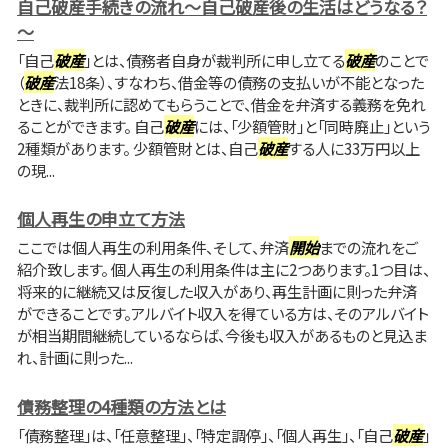
自己破産手続きの流れ～自己破産後の生活はどうなる？
～
「自己
破産
」とは、債務者自身が裁判所に申し立てる
破産
のことで
（
破産
法18条）、すなわち、借金等の債務の支払いが不能となった
ときに、裁判所に認めてもらうことで、借金を弁済する義務を免れ
ることができます。 自己
破産
には、「少額管財」と「同時廃止」という
2種類があります。 少額管財とは、自己
破産
する人に33万円以上
の現...
個人再生の申立て方法
ここでは個人再生の利用条件、そして、弁済
開始
までの流れをご
紹介致します。 個人再生の利用条件は主に2つあります。1つ目は、
将来的に継続又は反復した収入があり、再生計画に則った弁済
ができることです。アルバイト収入を得ている方は、そのアルバイト
が相当期間継続しているならば、今後も収入があるものと見込ま
れ、計画に則った...
債務整理の4種類の方法とは
「債務整理」は、「任意整理」、「特定調停」、「個人再生」、「自己
破産
」