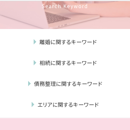
Search Keyword
離婚に関するキーワード
養育費 いつまで
相続に関するキーワード
dv 離婚 できない
離婚 裁判 流れ
連帯保証人 相続
養育費 離婚後
債務整理に関するキーワード
相続放棄 手続き
離婚裁判 流れ
相続 種類
養育費 不払い
個人再生 車
成年後見制度 手続き
協議離婚 慰謝料
エリアに関するキーワード
民事再生 デメリット
遺言書 無効
モラハラ 離婚 証拠
自己破産 車
相続人 調査
共同 親権
相続 城南区 弁護士
任意整理 完済後 5年
相続放棄 デメリット
養育費 時効
債務整理 福岡市 弁護士
消滅時効 援用