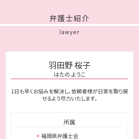
公正証書遺言 費用
性格の不一致 離婚してくれない
債務整理 城南区 相談
自己破産 予納金
遺言執行者 義務
共同親権 施行
離婚 博多区 弁護士
自己破産 受任通知
代襲相続 相続放棄
弁護士紹介
離婚調停 聞かれること
離婚 福岡市 弁護士
破産 申立
遺留分侵害額請求権 時効
離婚 弁護士 費用
相続 福岡市 弁護士
民事再生 会社更生
遺言書 効力
lawyer
養育費 減額
相続 城南区 相談
消滅時効 期間
遺留分 請求されたら
不貞行為 離婚
離婚 早良区 弁護士
破産管財人 報酬
相続人 範囲
年金分割 手続き
相続 中央区 弁護士
自己破産 会社
相続財産 とは
親権争い 父親が勝つ場合
債務整理 中央区 弁護士
自己破産 手続き 費用
公正証書遺言 効力
羽田野 桜子
協議離婚 証人
相続 福岡市 相談
個人再生 手続き
遺留分 計算
離婚 種類
はたの ようこ
相続 早良区 相談
給与所得者 再生
限定 承認
離婚 城南区 弁護士
個人再生 流れ
代襲相続 とは
1日も早くお悩みを解決し、依頼者様が日常を取り戻
債務整理 城南区 弁護士
自己破産 住宅ローン
成年後見 費用
せるよう尽力いたします。
債務整理 中央区 相談
民事再生 条件
離婚 早良区 相談
債務整理 費用
相続 博多区 弁護士
自己破産 保証人
所属
債務整理 福岡市 相談
離婚 中央区 弁護士
福岡県弁護士会
離婚 中央区 相談