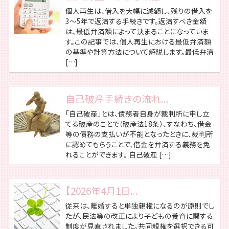
個人再生は、借入を大幅に減額し、残りの借入を
3～5年で返済する手続きです。返済すべき金額
は、最低弁済額によって決まることになっていま
す。この記事では、個人再生における最低弁済額
の基準や計算方法について解説します。最低弁済
[…]
自己破産手続きの流れ...
「自己破産」とは、債務者自身が裁判所に申し立
てる破産のことで（破産法18条）、すなわち、借金
等の債務の支払いが不能となったときに、裁判所
に認めてもらうことで、借金を弁済する義務を免
れることができます。 自己破産 […]
【2026年4月1日...
従来は、離婚すると単独親権になるのが原則でし
たが、民法等の改正により子どもの養育に関する
制度が見直されました。共同親権を選択できる可