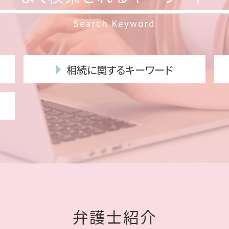
Search Keyword
相続に関するキーワード
相続放棄 費用
遺留分
代襲相続 相続放棄
遺言書 効力
相続 種類
相続放棄 デメリット
成年後見制度 手続き
成年後見 弁護士
みなし相続財産 とは
弁護士紹介
遺言書 遺留分
遺言執行者 義務