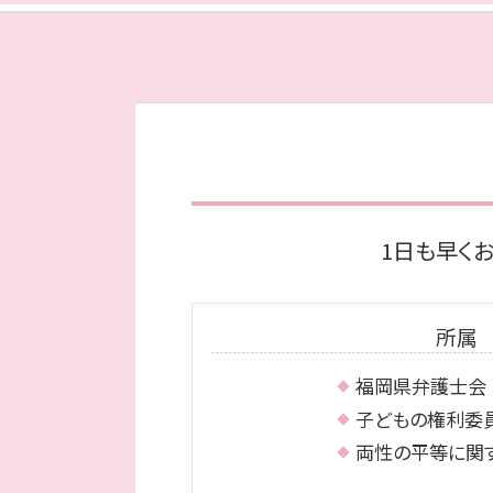
債務整理 博多区 弁護士
dv 離婚 できない
相続 中央区 弁護士
養育費 いつまで
離婚 城南区 弁護士
離婚 裁判 流れ
債務整理 福岡市 弁護士
離婚 性格の不一致
離婚 早良区 弁護士
年金 離婚した場合
離婚 早良区 相談
不貞行為 離婚
債務整理 中央区 相談
離婚調停 費用 どちらが払う
債務整理 城南区 弁護士
離婚裁判 期間
相続 博多区 弁護士
協議離婚 証人
1日も早く
離婚 城南区 相談
相続 博多区 相談
相続 早良区 相談
所属
福岡県弁護士会
子どもの権利委
両性の平等に関