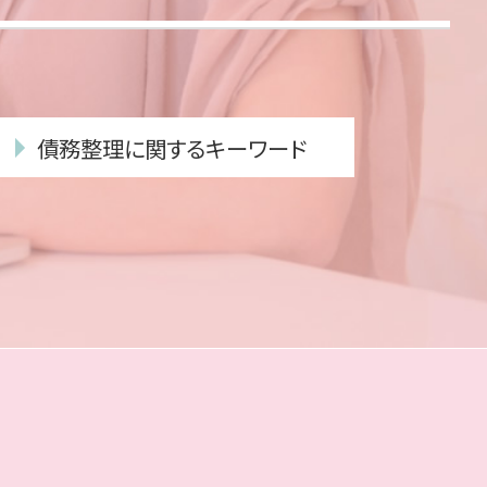
債務整理に関するキーワード
自己破産 期間
破産管財人 報酬
個人再生 官報
債務整理 弁護士
自己破産 手続き 費用
個人再生 最低弁済額
債務整理 メリット デメリット
消滅時効 援用
債務整理 費用
消滅時効 期間
債務 整理 期間