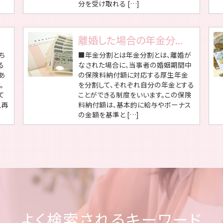
分を受け取れる […]
離婚した場合の年金分...
ち
■年金分割とは年金分割とは、離婚が
る
なされた場合に、当事者の婚姻期間中
あ
の保険料納付額に対応する厚生年金
。
を分割して、それぞれ自分の年金とする
て
ことができる制度をいいます。この保険
人再
料納付額は、基本的に給与やボーナス
の金額を基準と […]
よく検索されるキーワード