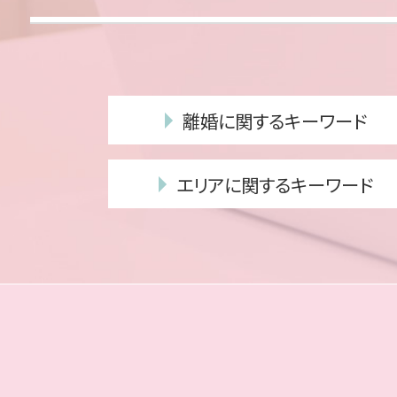
離婚に関するキーワード
浮気 相手 慰謝料
エリアに関するキーワード
年金分割 手続き
離婚調停 聞かれること
相続 中央区 相談
不貞行為 慰謝料
相続 城南区 相談
離婚 慰謝料 理由
相続 福岡市 弁護士
dv 離婚
相続 城南区 弁護士
親権 争い
離婚 福岡市 相談
離婚 親権 父親
債務整理 城南区 相談
妻 モラハラ
離婚 博多区 弁護士
養育費 減額
離婚 博多区 相談
養育費 離婚後