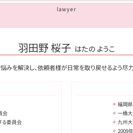
相続 遺贈 違い
lawyer
相続財産 寄付
遺留分侵害額請求権
相続人 調査 費用
相続 借金
公正証書遺言 証人
羽田野 桜子
はたの ようこ
相続放棄 必要書類
代襲相続 とは
法定相続人 放棄
お悩みを解決し、依頼者様が日常を取り戻せるよう尽力
福岡県
員会
一橋大
する委員会
九州大
200