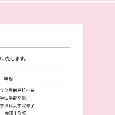
個人再生 必要書類
和解 契約書
任意整理 期間
債務整理 種類
自己破産 免責
破産 手続 開始 通知書
民事再生 手続き
自己破産 会社
債務整理 弁護士 費用
いたします。
経歴
立修猷館高校卒業
学法学部卒業
学法科大学院修了
9年 弁護士登録