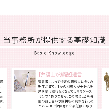
当事務所が提供する基礎知識
Basic Knowledge
【弁護士が解説】遺言...
通
遺言書によって特定の相続人に多くの
。
財産が渡り、ほかの相続人が十分な財
た
産を受け取れなくなってしまうケース
係
は少なくありません。この場合、当事者
す。
間の話し合いや裁判所の調停を行うこ
、
とで、法律で保障された最低限の取り