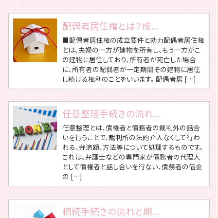
配偶者居住権とは？成...
■配偶者居住権の成立要件と効力配偶者居住権
とは、夫婦の一方が建物を所有し、もう一方がこ
の建物に居住しており、所有者が死亡した場合
に、所有者の配偶者が一定期間その建物に居住
し続ける権利のことをいいます。 配偶者居 […]
任意整理手続きの流れ...
任意整理とは、債権者と債務者の裁判外の話合
いを行うことで、裁判所の法的介入なくして行わ
れる、弁済額、方法等について処理するものです。
これは、弁護士などの専門家が債務者の代理人
として債権者と話し合いを行ない、債務者の借金
の […]
相続手続きの流れと期...