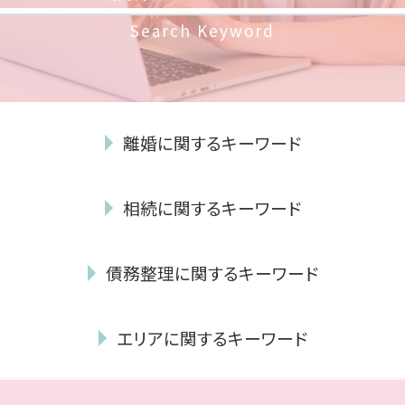
Search Keyword
離婚に関するキーワード
離婚調停 聞かれること
相続に関するキーワード
親権 とは
年金分割 手続き
相続財産 調査
ギャンブル依存症 離婚
債務整理に関するキーワード
遺産分割協議
dv 離婚 できない
代襲相続 とは
共同親権 施行
再生計画 とは
相続放棄 デメリット
離婚 裁判 流れ
エリアに関するキーワード
債務整理 メリット デメリット
相続 順位
モラハラ 離婚
債権 回収 とは
相続放棄 家庭裁判所
離婚 協議書 書き方
相続 早良区 弁護士
自己破産 裁判所 調査
相続放棄 手続き
モラハラ 離婚 証拠