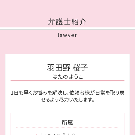
離婚 城南区 相談
個人再生 手続き
相続放棄 費用
不貞行為 定義
離婚 博多区 弁護士
任意整理 費用 相場
遺留分侵害額請求権
性格の不一致 離婚してくれない
離婚 福岡市 弁護士
債務整理 弁護士
公正証書遺言 必要書類
弁護士紹介
養育費 不払い
相続 博多区 弁護士
自己破産 生活保護
遺留分侵害額請求権 時効
妻 モラハラ
債務整理 福岡市 相談
自己破産 何年で消える
相続 遺贈 違い
lawyer
親権 裁判 費用
債務整理 中央区 弁護士
民事再生 手続き
連帯保証人 相続
離婚 慰謝料 理由
債務整理 博多区 相談
自己破産 必要書類
遺留分
共同 親権
相続 福岡市 相談
自己破産 賃貸
公正証書遺言
離婚 種類
債務整理 福岡市 弁護士
破産 手続 開始 通知書
限定 承認
羽田野 桜子
不倫 親権
相続 福岡市 弁護士
債権 債務 違い
みなし相続財産 とは
浮気 相手 慰謝料
はたの ようこ
債務整理 城南区 弁護士
免責不許可事由
相続財産 寄付
離婚 中央区 弁護士
自己破産 保証人
公正証書遺言 証人
1日も早くお悩みを解決し、依頼者様が日常を取り戻
相続 城南区 弁護士
民事再生 デメリット
遺贈 とは
せるよう尽力いたします。
離婚 福岡市 相談
任意整理 和解できない
債務整理 中央区 相談
個人再生 住宅ローン
債務整理 早良区 相談
民事再生 会社
所属
債務整理 博多区 弁護士
離婚 中央区 相談