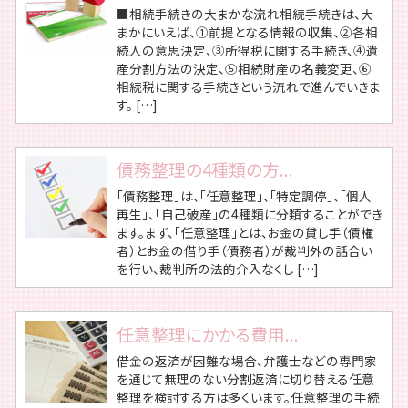
■相続手続きの大まかな流れ相続手続きは、大
まかにいえば、①前提となる情報の収集、②各相
続人の意思決定、③所得税に関する手続き、④遺
産分割方法の決定、⑤相続財産の名義変更、⑥
相続税に関する手続きという流れで進んでいきま
す。 […]
債務整理の4種類の方...
「債務整理」は、「任意整理」、「特定調停」、「個人
再生」、「自己破産」の4種類に分類することができ
ます。まず、「任意整理」とは、お金の貸し手（債権
者）とお金の借り手（債務者）が裁判外の話合い
を行い、裁判所の法的介入なくし […]
任意整理にかかる費用...
借金の返済が困難な場合、弁護士などの専門家
を通じて無理のない分割返済に切り替える任意
整理を検討する方は多くいます。任意整理の手続