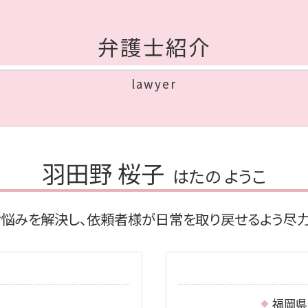
相続放棄 費用
相続放棄 家庭裁判所
弁護士紹介
相続人 調査
公正証書遺言 費用
相続人 調査 費用
lawyer
成年後見 費用
遺産分割協議書 作成
代襲相続 相続放棄
相続 借金
公正証書遺言 効力
羽田野 桜子
はたの ようこ
相続財産 調査
みなし相続財産 とは
遺留分
お悩みを解決し、依頼者様が日常を取り戻せるよう尽力
福岡県