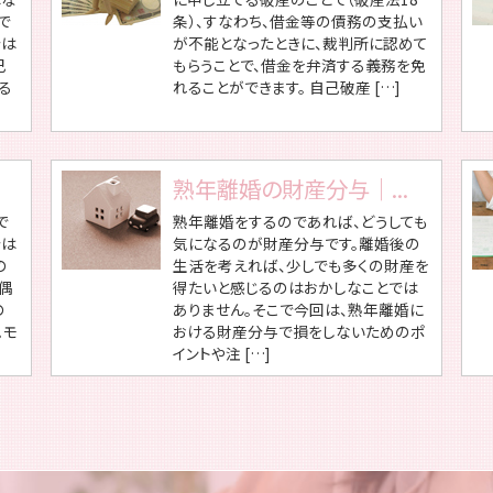
で
条）、すなわち、借金等の債務の支払い
では
が不能となったときに、裁判所に認めて
己
もらうことで、借金を弁済する義務を免
る
れることができます。 自己破産 […]
熟年離婚の財産分与｜...
で
熟年離婚をするのであれば、どうしても
では
気になるのが財産分与です。離婚後の
の
生活を考えれば、少しでも多くの財産を
配偶
得たいと感じるのはおかしなことでは
の
ありません。そこで今回は、熟年離婚に
。モ
おける財産分与で損をしないためのポ
イントや注 […]