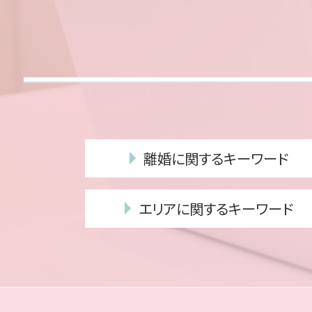
離婚に関するキーワード
不貞行為 離婚
エリアに関するキーワード
性格の不一致 離婚してくれない
養育費 不払い
離婚 早良区 弁護士
dv 離婚 慰謝料
相続 早良区 弁護士
離婚 協議書 書き方
債務整理 福岡市 相談
親権 争い
離婚 城南区 弁護士
年金 離婚した場合