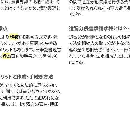
るには、法律知識のある弁護士、特
の間で遺産分割協議を行う必要が
ことはできないため、債務整理と
して受け入れられる内容の遺言
とがで...
意点
遺留分侵害額請求権とは？
により
作成
する遺言方式です。 遺
遺留分が問題となるのは、被相
うメリットがある反面、紛失や改
て法定相続人の取り分が少なくな
リットもあります。 自筆証書遺言
産の全てを相続させるとか、一部
②
作成
日付の手書き、③署名、④
れていた場合、法定相続人として
は、この...
リットと作成・手続き方法
が、少なくとも法的に意味を持つ
は、例えば財産分与をどうするか、
に利用できず、ただの紙切れにな
て書くこと、また双方の署名・押印