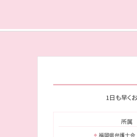
相続 博多区 相談
共同 親権
債務整理 早良区 弁護士
親権争い 父親が勝つ場合
債務整理 博多区 弁護士
離婚したい 性格の不一致
債務整理 城南区 弁護士
不倫 親権
相続 早良区 相談
再婚 養育費 打ち切り
債務整理 城南区 相談
モラハラ 離婚
離婚 福岡市 弁護士
離婚 裁判 流れ
債務整理 福岡市 弁護士
不貞行為 定義
債務整理 中央区 弁護士
離婚 慰謝料 理由
相続 中央区 弁護士
不貞行為 慰謝料
離婚 城南区 相談
不貞行為 慰謝料 相場
相続 福岡市 弁護士
不貞行為 証拠
債務整理 中央区 相談
親権 とは
1日も早く
相続 福岡市 相談
離婚 中央区 相談
離婚 博多区 弁護士
所属
福岡県弁護士会