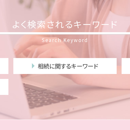
よく検索されるキーワード
Search Keyword
相続に関するキーワード
代襲相続 とは
相続放棄 必要書類
相続 順位
遺言執行者 義務
遺留分侵害額請求権
相続人 範囲
連帯保証人 相続