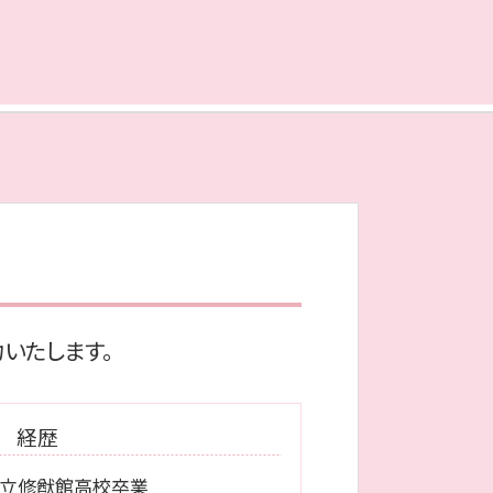
自己破産 受任通知
民事再生 会社更生
個人再生 手続き
消滅時効 援用
自己破産 裁判所
個人再生 流れ
任意整理 和解後 借り入れ
任意整理 費用 相場
個人再生 車
給与所得者 再生
個人再生 退職金
民事再生 破産 違い
個人再生 メリット
いたします。
経歴
立修猷館高校卒業