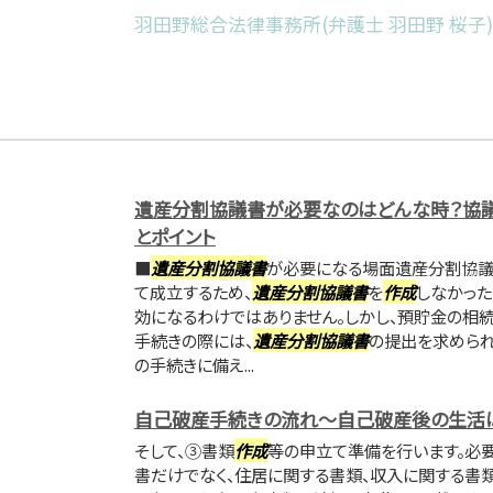
羽田野総合法律事務所(弁護士 羽田野 桜子)
遺産分割協議書が必要なのはどんな時？協
とポイント
■
遺産分割協議書
が必要になる場面遺産分割協議
て成立するため、
遺産分割協議書
を
作成
しなかった
効になるわけではありません。しかし、預貯金の相
手続きの際には、
遺産分割協議書
の提出を求められ
の手続きに備え...
自己破産手続きの流れ～自己破産後の生活
そして、③書類
作成
等の申立て準備を行います。必
書だけでなく、住居に関する書類、収入に関する書