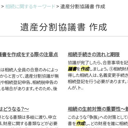
>
相続に関するキーワード
>
遺産分割協議書 作成
遺産分割協議書 作成
議書を作成をする際の注意点
相続手続きの流れと期限
協議が完了したら、合意事項を記
議書
を
作成
しましょう。 ⑤相続
は相続人全員の合意のみによっ
得した相続人は、名義変更手続き
からと言って、遺産分割協議が無
相続登記を行う必要があります。
続や相続登記申告、相続税申告の
んが、ト...
る場合があります。そのため、後
はどうなる？～
相続の生前対策の重要性～
要となる書類は多岐に渡り、申立
このような「争族」への対策として
類、財産に関する書類などが必要
書を
作成
し、どの財産を誰に相