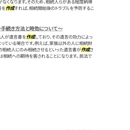
なくなります。そのため、相続人らがある程度納得
書を
作成
すれば、相続開始後のトラブルを予防するこ
～手続き方法と時効について～
続人が遺言書を
作成
しており、その遺言の効力によっ
っている場合です。例えば、家族以外の人に相続財
の相続人にのみ相続させるといった遺言書が
作成
さ
は相続への期待を害されることになります。 民法で