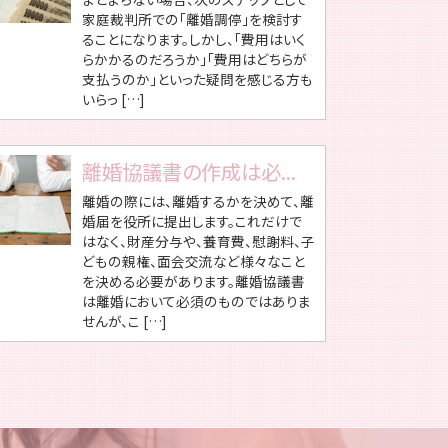
家庭裁判所での「離婚調停」を検討す
ることになります。しかし、「費用はいく
らかかるのだろうか」「費用はどちらが
支払うのか」といった疑問を感じる方も
いらっ […]
離婚協議書の作成は必...
離婚の際には、離婚するかを決めて、離
婚届を役所に提出します。これだけで
はなく、財産分与や、養育費、慰謝料、子
どもの親権、面会交流など様々なこと
を決める必要があります。離婚協議書
は離婚において必須のものではありま
せんが、こ […]