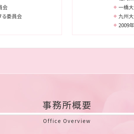
員会
一橋大
する委員会
九州大
200
事務所概要
Office Overview