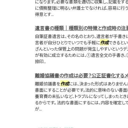
になります。必要な書類を適切に収集し、記載をす
に債務整理に明るい弁護士でなければ、容易に行う
得意とす...
遺言書の種類｜種類別の特徴と作成時の注
自筆証書遺言は、その名のとおり、遺言者が手書き
言者が自分ひとりでいつでも手軽に
作成
できるとい
ざんといった保管上の問題が発生しやすいというデメ
が有効に成立するためには、①遺言全文の手書き、
捺印...
離婚協議書の作成は必要？公正証書化するメ
離婚協議書を
作成
には、決まった形式はありません
書面にすることが必要です。法的に意味のない書面
養育費の未払いなど、トラブルになってしまったとき
るからです。 法的な書面にするには、内容を確定し
が...