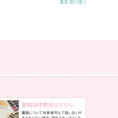
遺言 執行者 »
離婚調停費用はどちら...
離婚について当事者同士で話し合いが
まとまらない場合、次のステップとして