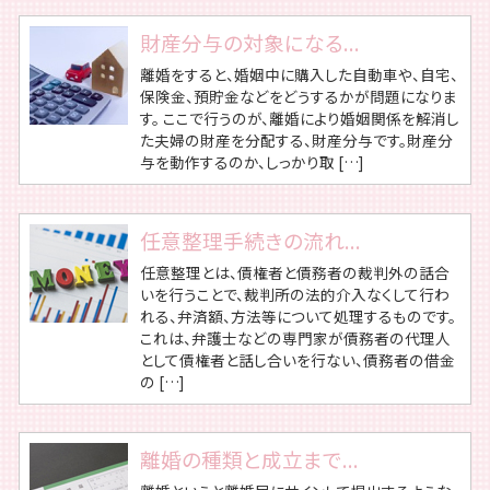
財産分与の対象になる...
離婚をすると、婚姻中に購入した自動車や、自宅、
保険金、預貯金などをどうするかが問題になりま
す。 ここで行うのが、離婚により婚姻関係を解消し
た夫婦の財産を分配する、財産分与です。財産分
与を動作するのか、しっかり取 […]
任意整理手続きの流れ...
任意整理とは、債権者と債務者の裁判外の話合
いを行うことで、裁判所の法的介入なくして行わ
れる、弁済額、方法等について処理するものです。
これは、弁護士などの専門家が債務者の代理人
として債権者と話し合いを行ない、債務者の借金
の […]
離婚の種類と成立まで...