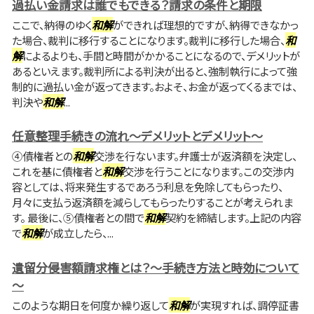
過払い金請求は誰でもできる？請求の条件と期限
ここで、納得のゆく
和解
ができれば理想的ですが、納得できなかっ
た場合、裁判に移行することになります。裁判に移行した場合、
和
解
によるよりも、手間と時間がかかることになるので、デメリットが
あるといえます。裁判所による判決が出ると、強制執行によって強
制的に過払い金が返ってきます。およそ、お金が返ってくるまでは、
判決や
和解
...
任意整理手続きの流れ～デメリットとデメリット～
④債権者との
和解
交渉を行ないます。弁護士が返済額を決定し、
これを基に債権者と
和解
交渉を行うことになります。この交渉内
容としては、将来発生するであろう利息を免除してもらったり、
月々に支払う返済額を減らしてもらったりすることが考えられま
す。 最後に、⑤債権者との間で
和解
契約を締結します。上記の内容
で
和解
が成立したら、...
遺留分侵害額請求権とは？～手続き方法と時効について
～
このような期日を何度か繰り返して
和解
が実現すれば、調停証書