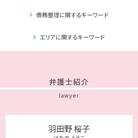
ギャンブル依存症 離婚
連帯保証人 相続
モラハラ離婚 慰謝料
債務整理に関するキーワード
公正証書遺言 費用
親権 裁判 費用
遺贈 とは
養育費 調停
破産管財人 面談
相続人 調査
離婚 協議書 手書き
エリアに関するキーワード
自己破産 とは
公正証書遺言 必要書類
離婚 性格の不一致
債務整理 とは
みなし相続財産 とは
養育費 減額
離婚 城南区 相談
民事再生 手続き
相続放棄 家庭裁判所
不貞行為 定義
離婚 早良区 弁護士
自己破産 車
遺産分割協議
不貞行為 証拠
相続 早良区 相談
任意整理 費用 相場
代襲相続 とは
協議離婚 慰謝料
離婚 中央区 相談
債務整理 種類
相続財産 とは
弁護士紹介
養育費 いつまで
相続 城南区 相談
民事再生 個人
相続人 調査 費用
協議離婚 弁護士
離婚 城南区 弁護士
自己破産 免責期間
遺産分割協議書 作成
lawyer
離婚 親権
相続 中央区 相談
任意整理 完済後
限定 承認
年金分割 手続き
債務整理 福岡市 相談
自己破産 期間
成年後見 費用
裁判 離婚
債務整理 中央区 弁護士
少額 管財
公正証書遺言 効力
共同 親権
離婚 博多区 相談
個人再生 住宅ローン
成年後見制度 手続き
羽田野 桜子
離婚 協議書 書き方
債務整理 城南区 相談
裁量 免責
相続 種類
不貞行為 慰謝料 相場
はたの ようこ