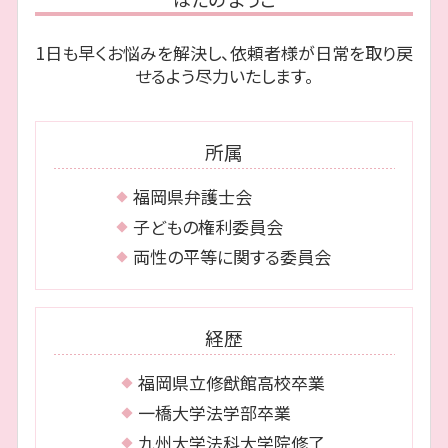
離婚 早良区 相談
債務 整理 期間
遺言 執行者
相続 福岡市 弁護士
自己破産 裁判所 調査
法定相続人 放棄
1日も早くお悩みを解決し、依頼者様が日常を取り戻
離婚 福岡市 弁護士
任意整理 必要書類
相続放棄 費用
せるよう尽力いたします。
相続 城南区 弁護士
個人再生 手続き
相続 中央区 弁護士
自己破産 何年で消える
債務整理 博多区 弁護士
破産 手続 開始 通知書
所属
債務整理 博多区 相談
債務整理 城南区 弁護士
福岡県弁護士会
債務整理 早良区 相談
子どもの権利委員会
両性の平等に関する委員会
経歴
福岡県立修猷館高校卒業
一橋大学法学部卒業
九州大学法科大学院修了