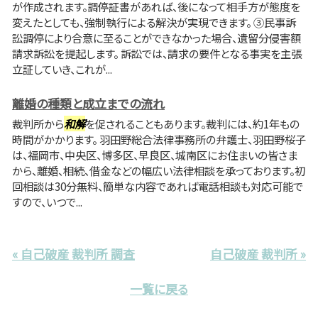
が作成されます。調停証書があれば、後になって相手方が態度を
変えたとしても、強制執行による解決が実現できます。 ③民事訴
訟調停により合意に至ることができなかった場合、遺留分侵害額
請求訴訟を提起します。 訴訟では、請求の要件となる事実を主張
立証していき、これが...
離婚の種類と成立までの流れ
裁判所から
和解
を促されることもあります。裁判には、約1年もの
時間がかかります。 羽田野総合法律事務所の弁護士、羽田野桜子
は、福岡市、中央区、博多区、早良区、城南区にお住まいの皆さま
から、離婚、相続、借金などの幅広い法律相談を承っております。初
回相談は30分無料、簡単な内容であれば電話相談も対応可能で
すので、いつで...
« 自己破産 裁判所 調査
自己破産 裁判所 »
一覧に戻る