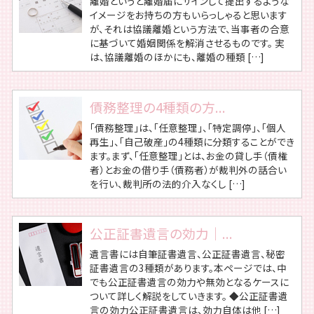
離婚というと離婚届にサインして提出するような
イメージをお持ちの方もいらっしゃると思います
が、それは協議離婚という方法で、当事者の合意
に基づいて婚姻関係を解消させるものです。 実
は、協議離婚のほかにも、離婚の種類 […]
債務整理の4種類の方...
「債務整理」は、「任意整理」、「特定調停」、「個人
再生」、「自己破産」の4種類に分類することができ
ます。まず、「任意整理」とは、お金の貸し手（債権
者）とお金の借り手（債務者）が裁判外の話合い
を行い、裁判所の法的介入なくし […]
公正証書遺言の効力｜...
遺言書には自筆証書遺言、公正証書遺言、秘密
証書遺言の3種類があります。本ページでは、中
でも公正証書遺言の効力や無効となるケースに
ついて詳しく解説をしていきます。 ◆公正証書遺
言の効力公正証書遺言は、効力自体は他 […]