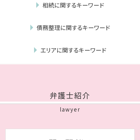
離婚 性格の不一致
相続に関するキーワード
養育費 調停
養育費 離婚後
相続人 調査 費用
年金 離婚した場合
債務整理に関するキーワード
遺産分割協議書 作成
離婚 理由 性格の不一致
相続財産 とは
離婚裁判 流れ
自己破産 会社
代襲相続 相続放棄
親権 とは
エリアに関するキーワード
自己破産 必要書類
任意後見 契約
不貞行為 慰謝料 相場
免責不許可事由
相続放棄 家庭裁判所
親権争い 父親が勝つ場合
離婚 早良区 弁護士
破産 手続 開始 通知書
公正証書遺言
再婚 養育費 打ち切り
離婚 早良区 相談
任意整理 口座凍結
遺言 執行者
離婚 調停 親権
債務整理 中央区 弁護士
遅延損害金 とは
公正証書遺言 効力
モラハラ 離婚 証拠
債務整理 早良区 相談
奨学金 自己破産
相続 遺贈 違い
弁護士紹介
年金分割 手続き
相続 早良区 弁護士
自己破産 デメリット
相続 種類
dv 離婚 できない
相続 中央区 相談
ブラックリスト 期間
自筆証書遺言 書き方
lawyer
離婚 弁護士 費用
離婚 福岡市 弁護士
破産 流れ
遺留分
不貞行為 定義
相続 博多区 相談
民事再生 手続き
相続放棄 デメリット
協議離婚 弁護士
債務整理 博多区 弁護士
債権 債務 違い
遺贈 とは
モラハラ離婚 慰謝料
債務整理 早良区 弁護士
裁量 免責
公正証書遺言 費用