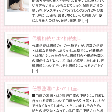
配偶者からの暴力や恫喝で、お辛い目に遭われて
いる方もいらっしゃることでしょう。配偶者からの
暴力を、ドメスティックバイオレンス(DV)と呼びま
す。DVには、殴る、蹴る、叩くといった有形力行使
による暴力のほか、脅迫、侮蔑、恫 […]
代襲相続とは？相続割...
代襲相続は相続の中の一種ですが、通常の相続
とは異なる部分もあります。本稿では、代襲相続
とは何かといった点から、相続割合や相続放棄と
の関係性などについて、詳しく解説いたします。代
襲相続についてそもそも相続とは、ある方がお亡
[…]
任意整理によって口座...
■口座の凍結とは？銀行口座の凍結とは、口座に
含まれる資産について口座から引き落とすことが
できなくなってしまうことをいいます。そのため、
給与の振込先となっている口座が凍結された場