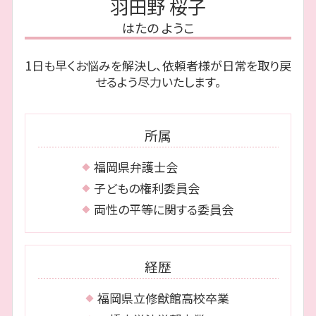
羽田野 桜子
離婚 親権
相続 城南区 弁護士
自己破産 手続き 費用
相続放棄 手続き
裁判 離婚
はたの ようこ
相続 福岡市 相談
消滅時効 とは
相続 順位
離婚 博多区 相談
借金の消滅時効
相続 借金
1日も早くお悩みを解決し、依頼者様が日常を取り戻
離婚 城南区 相談
自己破産 期間
遺留分侵害額請求権 時効
せるよう尽力いたします。
相続 中央区 弁護士
自己破産 裁判所
債務整理 福岡市 相談
個人再生 メリット
相続 福岡市 弁護士
債務整理 種類
所属
債務整理 福岡市 弁護士
離婚 中央区 相談
福岡県弁護士会
離婚 博多区 弁護士
子どもの権利委員会
両性の平等に関する委員会
経歴
福岡県立修猷館高校卒業