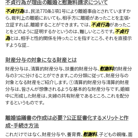
不貞行為が理由の離婚と慰謝料請求について
不貞行為
は、民法770条1項1号により離婚事由とされていますか
ら、裁判上の離婚においても、相手方に離婚があったことを主張・
立証すれば、離婚することができます。 では、
不貞行為
があったこ
とをどのように証明するかというのは、難しいところです。
不貞行
為
とは、相手と性的関係を持ったことを指すところ、それを直接示
すような証...
財産分与の対象になる財産とは
財産分与は、清算的財産分与、扶養的財産分与、
慰謝料
的財産分
与の3つに分けることができます。この分類に従って、財産分与の
対象となる財産をご紹介します。 ①清算的財産分与清算的財産
分与は、皆さんが想像されるような基本的な財産分与です。婚姻
中に形成した財産は、夫婦の共有財産であるところ、これを配分
するというものです。
離婚協議書の作成は必要？公正証書化するメリットと作
成・手続き方法
これだけではなく、財産分与や、養育費、
慰謝料
、子どもの親権、面