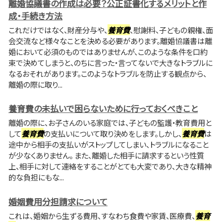
離婚協議書の作成は必要？公正証書化するメリットと作
成・手続き方法
これだけではなく、財産分与や、
養育費
、慰謝料、子どもの親権、面
会交流など様々なことを決める必要があります。離婚協議書は離
婚において必須のものではありませんが、このような条件を口約
束で決めてしまうと、のちに言った・言ってないで大きなトラブルに
なるおそれがあります。このようなトラブルを防止する観点から、
離婚の際に取り...
養育費の未払いで困らないために行っておくべきこと
離婚の際に、お子さんのいる家庭では、子どもの監護・教育費用と
して
養育費
の支払いについて取り決めをします。しかし、
養育費
は
途中から相手の支払いがストップしてしまい、トラブルになること
が少なくありません。 また、離婚した相手に請求するという性質
上、相手に対して連絡をすることがとても大変であり、大きな精神
的な負担にもな...
婚姻費用分担請求について
これは、婚姻から生ずる費用、すなわち食費や家賃、医療費、
養育