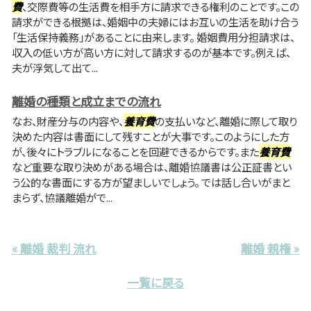
費
、交際費等の生活費を相手方に請求できる権利のことです。この
請求ができる根拠は、婚姻中の夫婦にはお互いの生活を助け合う
「生活保持義務」があることに由来します。 婚姻費用分担請求は、
収入の低い方が高い方に対して請求するのが基本です。例えば、
夫が浮気して出て...
離婚の種類と成立までの流れ
なお、財産分与の内容や、
養育費
の支払いなど、離婚に際して取り
決めた内容は書面にして残すことが大事です。このようにした方
が、後々にトラブルになることを回避できるからです。また
養育費
など重要な取り決めがある場合は、離婚協議書は公正証書とい
う公的な書面にする方が望ましいでしょう。 では話し合いがまと
まらず、協議離婚がで...
« 離婚 裁判 流れ
離婚 親権 »
一覧に戻る