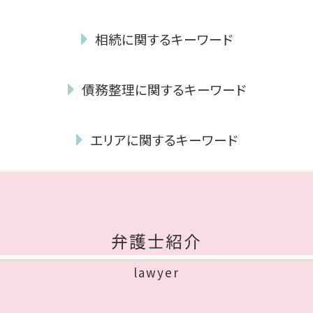
離婚 慰謝料 理由
相続に関するキーワード
dv 離婚 慰謝料
不貞行為 時効
相続財産 とは
離婚 親権 父親
債務整理に関するキーワード
公正証書遺言 必要書類
離婚 協議書 書き方
連帯保証人 相続
離婚 調停 親権
破産 流れ
限定承認 手続き
養育費 不払い
エリアに関するキーワード
少額 管財
公正証書遺言
離婚 弁護士 費用
自己破産 住宅ローン
成年後見制度 手続き
ギャンブル依存症 離婚
債務整理 中央区 相談
自己破産 必要書類
任意後見 契約
親権 とは
債務整理 博多区 弁護士
自己破産 予納金
成年後見 弁護士
離婚調停 費用 どちらが払う
債務整理 早良区 弁護士
個人再生 官報
相続放棄 必要書類
協議離婚 慰謝料
離婚 中央区 弁護士
自己破産 免責
遺贈 とは
弁護士紹介
協議離婚 証人
離婚 城南区 相談
自己破産 手続き 費用
相続放棄 手続き
養育費 時効
相続 福岡市 弁護士
自己破産 期間
公正証書遺言 証人
lawyer
不貞行為 定義
相続 博多区 相談
個人再生 最低弁済額
みなし相続財産 とは
年金 離婚した場合
離婚 早良区 相談
個人再生 期間
遺産分割協議書 作成
dv 離婚