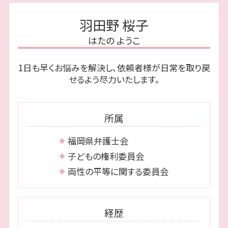
離婚 早良区 弁護士
任意整理 和解後 借り入れ
遺言書 無効
モラハラ離婚 慰謝料
債務整理 博多区 相談
破産管財人 面談
相続 遺贈 違い
羽田野 桜子
離婚裁判 流れ
離婚 城南区 弁護士
個人再生 必要書類
遺留分侵害額請求権
浮気 相手 慰謝料
はたの ようこ
相続 早良区 相談
消滅時効 期間
遺言 執行者
離婚 中央区 相談
消滅時効 援用
相続人 調査
1日も早くお悩みを解決し、依頼者様が日常を取り戻
債務整理 中央区 弁護士
個人再生 車
遺言執行者 義務
せるよう尽力いたします。
離婚 福岡市 弁護士
破産管財人 報酬
相続 中央区 弁護士
民事再生 会社
債務整理 早良区 相談
自己破産 何年で消える
所属
債務整理 城南区 弁護士
離婚 博多区 相談
福岡県弁護士会
相続 城南区 弁護士
子どもの権利委員会
両性の平等に関する委員会
経歴